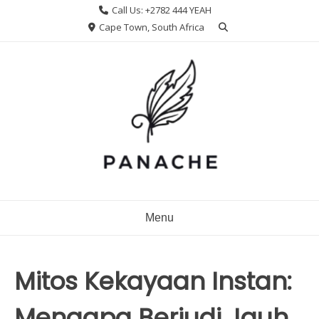
Skip
Call Us: +2782 444 YEAH
to
Cape Town, South Africa
content
Menu
Mitos Kekayaan Instan:
Mengapa Berjudi Jauh