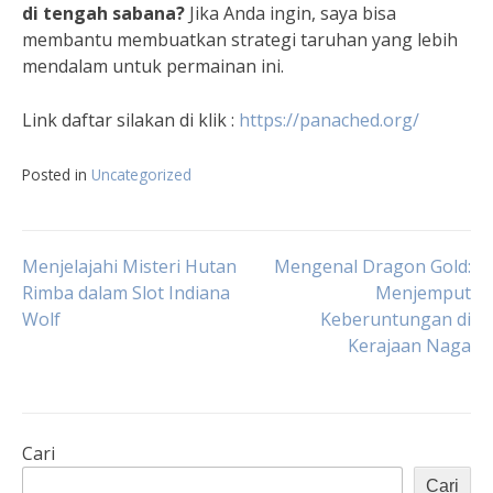
di tengah sabana?
Jika Anda ingin, saya bisa
membantu membuatkan strategi taruhan yang lebih
mendalam untuk permainan ini.
Link daftar silakan di klik :
https://panached.org/
Posted in
Uncategorized
Navigasi
Menjelajahi Misteri Hutan
Mengenal Dragon Gold:
Rimba dalam Slot Indiana
Menjemput
Wolf
Keberuntungan di
pos
Kerajaan Naga
Cari
Cari