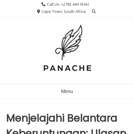
Skip
Call Us: +2782 444 YEAH
to
Cape Town, South Africa
content
Menu
Menjelajahi Belantara
Keberuntungan: Ulasan