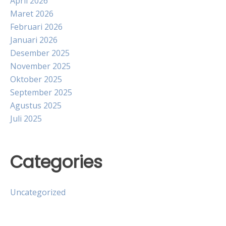
April 2026
Maret 2026
Februari 2026
Januari 2026
Desember 2025
November 2025
Oktober 2025
September 2025
Agustus 2025
Juli 2025
Categories
Uncategorized