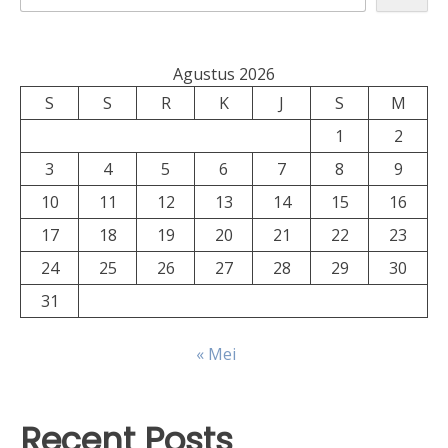
Agustus 2026
S
S
R
K
J
S
M
1
2
3
4
5
6
7
8
9
10
11
12
13
14
15
16
17
18
19
20
21
22
23
24
25
26
27
28
29
30
31
« Mei
Recent Posts