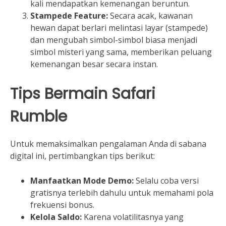
kali mendapatkan kemenangan beruntun.
Stampede Feature:
Secara acak, kawanan
hewan dapat berlari melintasi layar (stampede)
dan mengubah simbol-simbol biasa menjadi
simbol misteri yang sama, memberikan peluang
kemenangan besar secara instan.
Tips Bermain Safari
Rumble
Untuk memaksimalkan pengalaman Anda di sabana
digital ini, pertimbangkan tips berikut:
Manfaatkan Mode Demo:
Selalu coba versi
gratisnya terlebih dahulu untuk memahami pola
frekuensi bonus.
Kelola Saldo:
Karena volatilitasnya yang