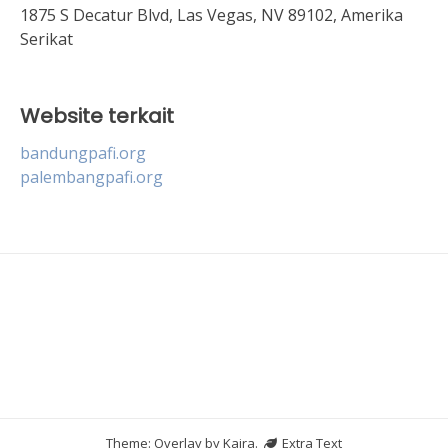
1875 S Decatur Blvd, Las Vegas, NV 89102, Amerika
Serikat
Website terkait
bandungpafi.org
palembangpafi.org
Theme: Overlay by
Kaira
.
Extra Text