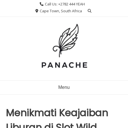
Skip
Call Us: +2782 444 YEAH
to
Cape Town, South Africa
content
Menu
Menikmati Keajaiban
Liburan di Slot Wild