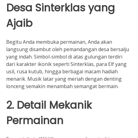
Desa Sinterklas yang
Ajaib
Begitu Anda membuka permainan, Anda akan
langsung disambut oleh pemandangan desa bersalju
yang indah. Simbol-simbol di atas gulungan terdiri
dari karakter ikonik seperti Sinterklas, para Elf yang
usil, rusa kutub, hingga berbagai macam hadiah
menarik. Musik latar yang meriah dengan denting
lonceng semakin menambah semangat bermain.
2. Detail Mekanik
Permainan