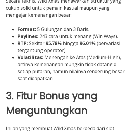
Secara teknis, Wild Xmas menawarkan struktur yang
cukup solid untuk pemain kasual maupun yang
mengejar kemenangan besar:
Format:
5 Gulungan dan 3 Baris.
Paylines:
243 cara untuk menang (Win Ways).
RTP:
Sekitar
95.78%
hingga
96.01%
(bervariasi
tergantung operator).
Volatilitas:
Menengah ke Atas (Medium-High),
artinya kemenangan mungkin tidak datang di
setiap putaran, namun nilainya cenderung besar
saat didapatkan.
3. Fitur Bonus yang
Menguntungkan
Inilah yang membuat Wild Xmas berbeda dari slot