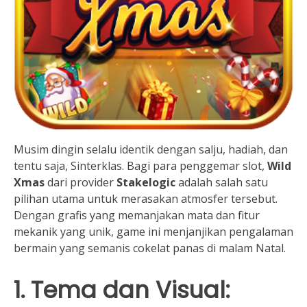
Musim dingin selalu identik dengan salju, hadiah, dan
tentu saja, Sinterklas. Bagi para penggemar slot,
Wild
Xmas
dari provider
Stakelogic
adalah salah satu
pilihan utama untuk merasakan atmosfer tersebut.
Dengan grafis yang memanjakan mata dan fitur
mekanik yang unik, game ini menjanjikan pengalaman
bermain yang semanis cokelat panas di malam Natal.
1. Tema dan Visual: