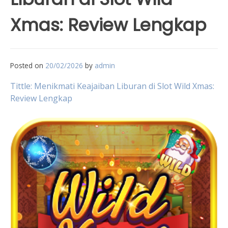
Xmas: Review Lengkap
Posted on
20/02/2026
by
admin
Tittle: Menikmati Keajaiban Liburan di Slot Wild Xmas:
Review Lengkap