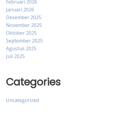
Februari 2026
Januari 2026
Desember 2025
November 2025
Oktober 2025
September 2025
Agustus 2025
Juli 2025
Categories
Uncategorized