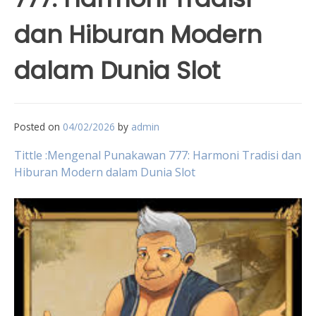
dan Hiburan Modern
dalam Dunia Slot
Posted on
04/02/2026
by
admin
Tittle :Mengenal Punakawan 777: Harmoni Tradisi dan
Hiburan Modern dalam Dunia Slot