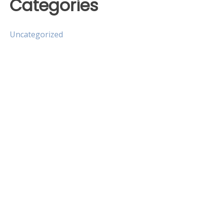
Categories
Uncategorized