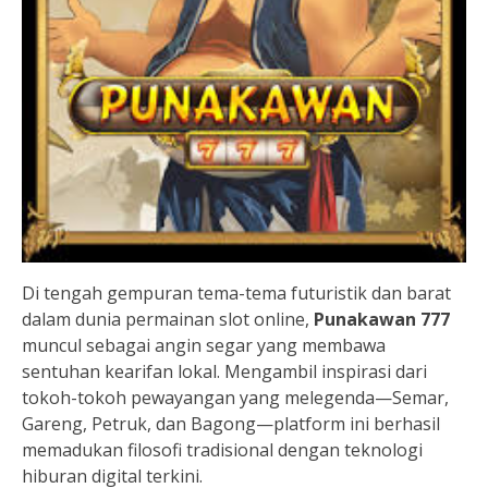
Di tengah gempuran tema-tema futuristik dan barat
dalam dunia permainan slot online,
Punakawan 777
muncul sebagai angin segar yang membawa
sentuhan kearifan lokal. Mengambil inspirasi dari
tokoh-tokoh pewayangan yang melegenda—Semar,
Gareng, Petruk, dan Bagong—platform ini berhasil
memadukan filosofi tradisional dengan teknologi
hiburan digital terkini.