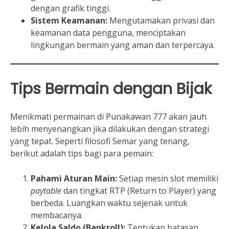
dengan grafik tinggi.
Sistem Keamanan:
Mengutamakan privasi dan
keamanan data pengguna, menciptakan
lingkungan bermain yang aman dan terpercaya.
Tips Bermain dengan Bijak
Menikmati permainan di Punakawan 777 akan jauh
lebih menyenangkan jika dilakukan dengan strategi
yang tepat. Seperti filosofi Semar yang tenang,
berikut adalah tips bagi para pemain:
Pahami Aturan Main:
Setiap mesin slot memiliki
paytable
dan tingkat RTP (Return to Player) yang
berbeda. Luangkan waktu sejenak untuk
membacanya.
Kelola Saldo (Bankroll):
Tentukan batasan