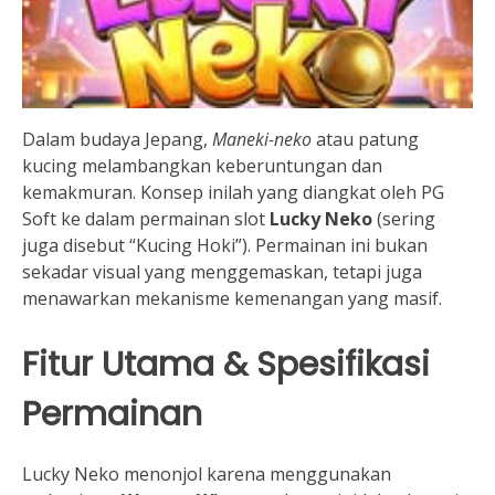
Dalam budaya Jepang,
Maneki-neko
atau patung
kucing melambangkan keberuntungan dan
kemakmuran. Konsep inilah yang diangkat oleh PG
Soft ke dalam permainan slot
Lucky Neko
(sering
juga disebut “Kucing Hoki”). Permainan ini bukan
sekadar visual yang menggemaskan, tetapi juga
menawarkan mekanisme kemenangan yang masif.
Fitur Utama & Spesifikasi
Permainan
Lucky Neko menonjol karena menggunakan