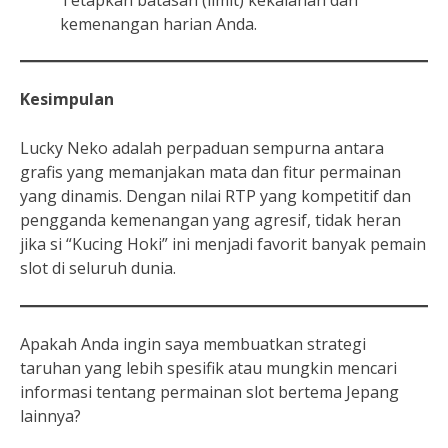
Tetapkan batasan (limit) kekalahan dan
kemenangan harian Anda.
Kesimpulan
Lucky Neko adalah perpaduan sempurna antara
grafis yang memanjakan mata dan fitur permainan
yang dinamis. Dengan nilai RTP yang kompetitif dan
pengganda kemenangan yang agresif, tidak heran
jika si “Kucing Hoki” ini menjadi favorit banyak pemain
slot di seluruh dunia.
Apakah Anda ingin saya membuatkan strategi
taruhan yang lebih spesifik atau mungkin mencari
informasi tentang permainan slot bertema Jepang
lainnya?