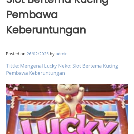
Pembawa
Keberuntungan
Posted on
26/02/2026
by
admin
Tittle: Mengenal Lucky Neko: Slot Bertema Kucing
Pembawa Keberuntungan