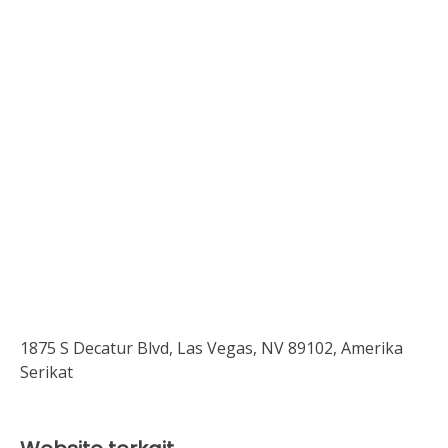
1875 S Decatur Blvd, Las Vegas, NV 89102, Amerika
Serikat