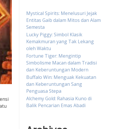
Mystical Spirits: Menelusuri Jejak
Entitas Gaib dalam Mitos dan Alam
Semesta
Lucky Piggy: Simbol Klasik
Kemakmuran yang Tak Lekang
oleh Waktu
Fortune Tiger: Mengintip
Simbolisme Macan dalam Tradisi
dan Keberuntungan Modern
Buffalo Win: Menguak Kekuatan
dan Keberuntungan Sang
Penguasa Stepa
Alchemy Gold: Rahasia Kuno di
ensi
Balik Pencarian Emas Abadi
atu