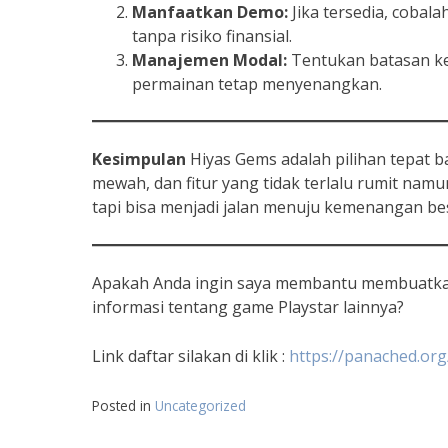
Manfaatkan Demo:
Jika tersedia, cobal
tanpa risiko finansial.
Manajemen Modal:
Tentukan batasan k
permainan tetap menyenangkan.
Kesimpulan
Hiyas Gems adalah pilihan tepat b
mewah, dan fitur yang tidak terlalu rumit nam
tapi bisa menjadi jalan menuju kemenangan be
Apakah Anda ingin saya membantu membuatkan
informasi tentang game Playstar lainnya?
Link daftar silakan di klik :
https://panached.org
Posted in
Uncategorized