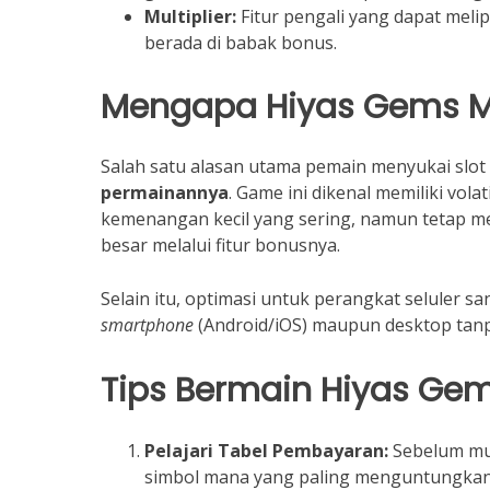
Multiplier:
Fitur pengali yang dapat meli
berada di babak bonus.
Mengapa Hiyas Gems M
Salah satu alasan utama pemain menyukai slot 
permainannya
. Game ini dikenal memiliki vol
kemenangan kecil yang sering, namun tetap m
besar melalui fitur bonusnya.
Selain itu, optimasi untuk perangkat seluler s
smartphone
(Android/iOS) maupun desktop tanpa
Tips Bermain Hiyas Ge
Pelajari Tabel Pembayaran:
Sebelum mula
simbol mana yang paling menguntungkan