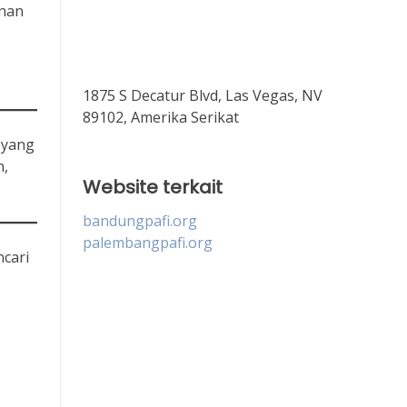
inan
1875 S Decatur Blvd, Las Vegas, NV
89102, Amerika Serikat
 yang
n,
Website terkait
bandungpafi.org
palembangpafi.org
cari