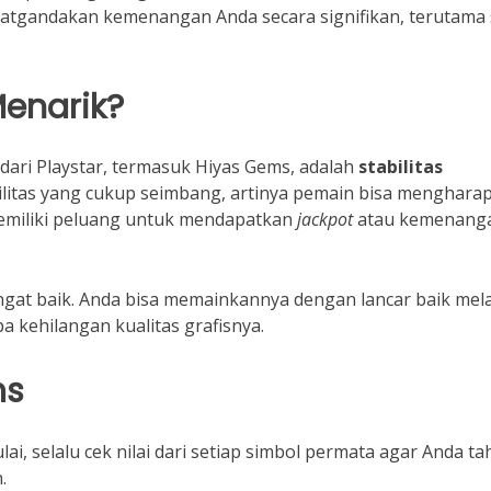
patgandakan kemenangan Anda secara signifikan, terutama 
enarik?
dari Playstar, termasuk Hiyas Gems, adalah
stabilitas
atilitas yang cukup seimbang, artinya pemain bisa menghara
emiliki peluang untuk mendapatkan
jackpot
atau kemenang
angat baik. Anda bisa memainkannya dengan lancar baik mela
 kehilangan kualitas grafisnya.
ms
i, selalu cek nilai dari setiap simbol permata agar Anda ta
.