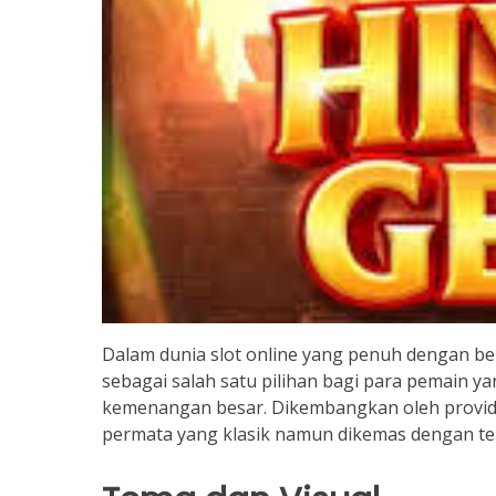
Dalam dunia slot online yang penuh dengan be
sebagai salah satu pilihan bagi para pemain
kemenangan besar. Dikembangkan oleh provi
permata yang klasik namun dikemas dengan tek