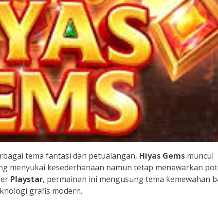
rbagai tema fantasi dan petualangan,
Hiyas Gems
muncul
 yang menyukai kesederhanaan namun tetap menawarkan pot
der
Playstar
, permainan ini mengusung tema kemewahan b
nologi grafis modern.