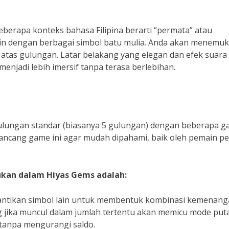
berapa konteks bahasa Filipina berarti “permata” atau
in dengan berbagai simbol batu mulia. Anda akan menemu
 di atas gulungan. Latar belakang yang elegan dan efek suara
adi lebih imersif tanpa terasa berlebihan.
ngan standar (biasanya 5 gulungan) dengan beberapa ga
erancang game ini agar mudah dipahami, baik oleh pemain p
ukan dalam Hiyas Gems adalah:
ntikan simbol lain untuk membentuk kombinasi kemenang
 jika muncul dalam jumlah tertentu akan memicu mode put
tanpa mengurangi saldo.