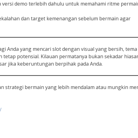
ah versi demo terlebih dahulu untuk memahami ritme perma
ekalahan dan target kemenangan sebelum bermain agar
agi Anda yang mencari slot dengan visual yang bersih, tema
un tetap potensial. Kilauan permatanya bukan sekadar hiasa
sar jika keberuntungan berpihak pada Anda.
 strategi bermain yang lebih mendalam atau mungkin men
/