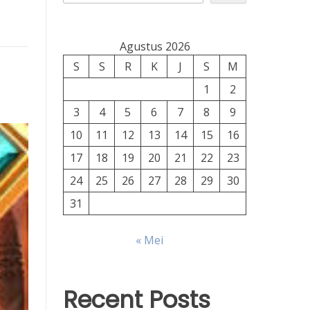
Agustus 2026
S
S
R
K
J
S
M
1
2
3
4
5
6
7
8
9
10
11
12
13
14
15
16
17
18
19
20
21
22
23
24
25
26
27
28
29
30
31
« Mei
Recent Posts