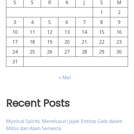
S
S
R
K
J
S
M
1
2
3
4
5
6
7
8
9
10
11
12
13
14
15
16
17
18
19
20
21
22
23
24
25
26
27
28
29
30
31
« Mei
Recent Posts
Mystical Spirits: Menelusuri Jejak Entitas Gaib dalam
Mitos dan Alam Semesta