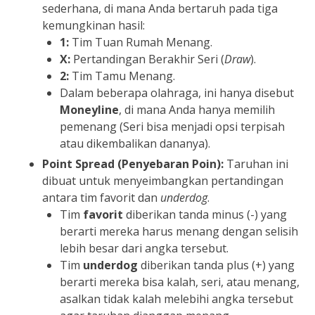
sederhana, di mana Anda bertaruh pada tiga
kemungkinan hasil:
1:
Tim Tuan Rumah Menang.
X:
Pertandingan Berakhir Seri (
Draw
).
2:
Tim Tamu Menang.
Dalam beberapa olahraga, ini hanya disebut
Moneyline
, di mana Anda hanya memilih
pemenang (Seri bisa menjadi opsi terpisah
atau dikembalikan dananya).
Point Spread (Penyebaran Poin):
Taruhan ini
dibuat untuk menyeimbangkan pertandingan
antara tim favorit dan
underdog
.
Tim
favorit
diberikan tanda minus (-) yang
berarti mereka harus menang dengan selisih
lebih besar dari angka tersebut.
Tim
underdog
diberikan tanda plus (+) yang
berarti mereka bisa kalah, seri, atau menang,
asalkan tidak kalah melebihi angka tersebut