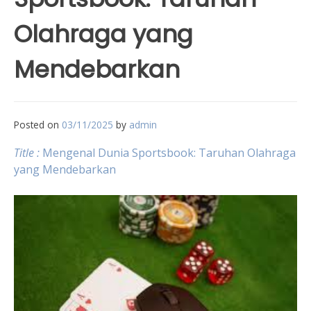
Olahraga yang
Mendebarkan
Posted on
03/11/2025
by
admin
Title :
Mengenal Dunia Sportsbook: Taruhan Olahraga
yang Mendebarkan