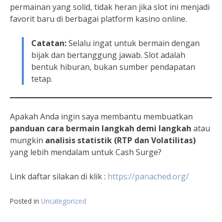
permainan yang solid, tidak heran jika slot ini menjadi
favorit baru di berbagai platform kasino online.
Catatan:
Selalu ingat untuk bermain dengan
bijak dan bertanggung jawab. Slot adalah
bentuk hiburan, bukan sumber pendapatan
tetap.
Apakah Anda ingin saya membantu membuatkan
panduan cara bermain langkah demi langkah
atau
mungkin
analisis statistik (RTP dan Volatilitas)
yang lebih mendalam untuk Cash Surge?
Link daftar silakan di klik :
https://panached.org
/
Posted in
Uncategorized