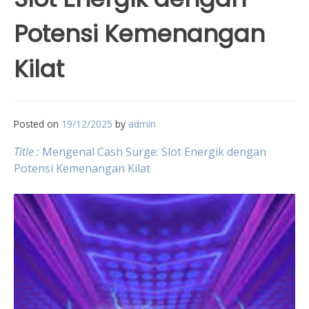
Potensi Kemenangan
Kilat
Posted on
19/12/2025
by
admin
Title :
Mengenal Cash Surge: Slot Energik dengan
Potensi Kemenangan Kilat