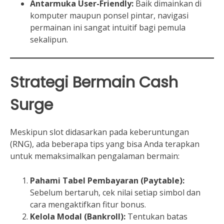
Antarmuka User-Friendly:
Baik dimainkan di
komputer maupun ponsel pintar, navigasi
permainan ini sangat intuitif bagi pemula
sekalipun.
Strategi Bermain Cash
Surge
Meskipun slot didasarkan pada keberuntungan
(RNG), ada beberapa tips yang bisa Anda terapkan
untuk memaksimalkan pengalaman bermain:
Pahami Tabel Pembayaran (Paytable):
Sebelum bertaruh, cek nilai setiap simbol dan
cara mengaktifkan fitur bonus.
Kelola Modal (Bankroll):
Tentukan batas