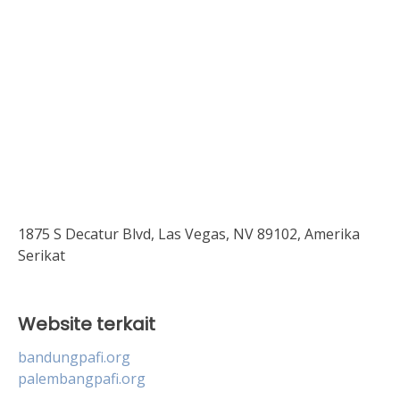
1875 S Decatur Blvd, Las Vegas, NV 89102, Amerika
Serikat
Website terkait
bandungpafi.org
palembangpafi.org