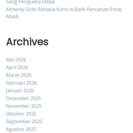
Sang Penguasa Stepa
Alchemy Gold: Rahasia Kuno di Balik Pencarian Emas
Abadi
Archives
Mei 2026
April 2026
Maret 2026
Februari 2026
Januari 2026
Desember 2025
November 2025
Oktober 2025
September 2025
Agustus 2025