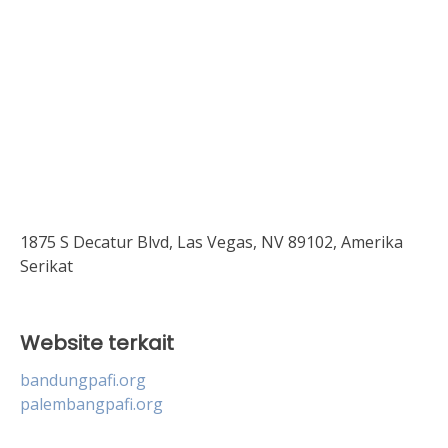
1875 S Decatur Blvd, Las Vegas, NV 89102, Amerika
Serikat
Website terkait
bandungpafi.org
palembangpafi.org