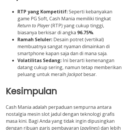
RTP yang Kompetitif:
Seperti kebanyakan
game PG Soft, Cash Mania memiliki tingkat
Return to Player
(RTP) yang cukup tinggi,
biasanya berkisar di angka
96.75%
.
Ramah Seluler:
Desain potret (vertikal)
membuatnya sangat nyaman dimainkan di
smartphone kapan saja dan di mana saja.
Volatilitas Sedang:
Ini berarti kemenangan
datang cukup sering, namun tetap memberikan
peluang untuk meraih
Jackpot
besar.
Kesimpulan
Cash Mania adalah perpaduan sempurna antara
nostalgia mesin slot jadul dengan teknologi grafis
masa kini. Bagi Anda yang tidak ingin dipusingkan
dengan ribuan garis pembayaran (
paylines
) dan lebih