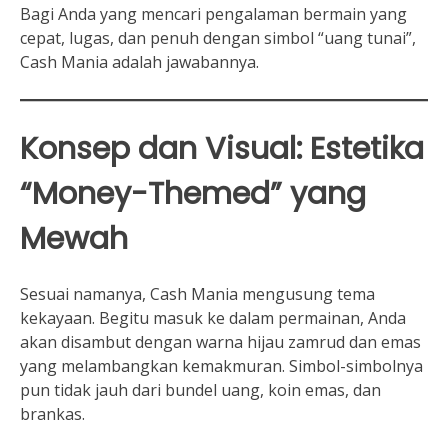
Bagi Anda yang mencari pengalaman bermain yang
cepat, lugas, dan penuh dengan simbol “uang tunai”,
Cash Mania adalah jawabannya.
Konsep dan Visual: Estetika
“Money-Themed” yang
Mewah
Sesuai namanya, Cash Mania mengusung tema
kekayaan. Begitu masuk ke dalam permainan, Anda
akan disambut dengan warna hijau zamrud dan emas
yang melambangkan kemakmuran. Simbol-simbolnya
pun tidak jauh dari bundel uang, koin emas, dan
brankas.