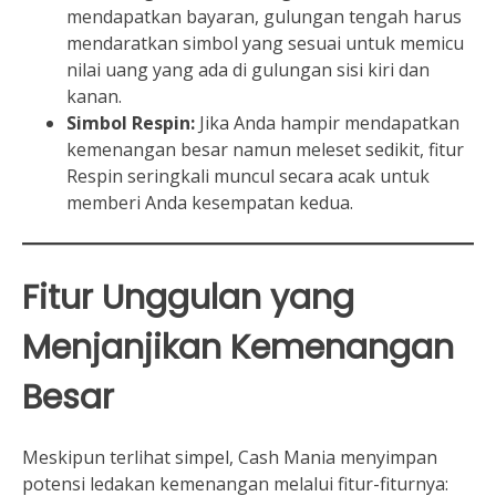
mendapatkan bayaran, gulungan tengah harus
mendaratkan simbol yang sesuai untuk memicu
nilai uang yang ada di gulungan sisi kiri dan
kanan.
Simbol Respin:
Jika Anda hampir mendapatkan
kemenangan besar namun meleset sedikit, fitur
Respin seringkali muncul secara acak untuk
memberi Anda kesempatan kedua.
Fitur Unggulan yang
Menjanjikan Kemenangan
Besar
Meskipun terlihat simpel, Cash Mania menyimpan
potensi ledakan kemenangan melalui fitur-fiturnya: