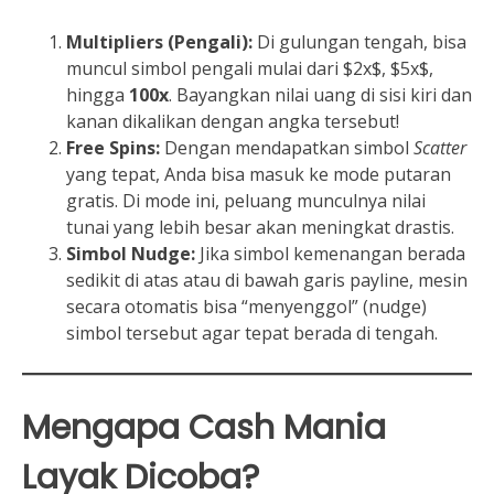
Multipliers (Pengali):
Di gulungan tengah, bisa
muncul simbol pengali mulai dari $2x$, $5x$,
hingga
100x
. Bayangkan nilai uang di sisi kiri dan
kanan dikalikan dengan angka tersebut!
Free Spins:
Dengan mendapatkan simbol
Scatter
yang tepat, Anda bisa masuk ke mode putaran
gratis. Di mode ini, peluang munculnya nilai
tunai yang lebih besar akan meningkat drastis.
Simbol Nudge:
Jika simbol kemenangan berada
sedikit di atas atau di bawah garis payline, mesin
secara otomatis bisa “menyenggol” (nudge)
simbol tersebut agar tepat berada di tengah.
Mengapa Cash Mania
Layak Dicoba?