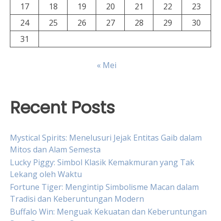
17
18
19
20
21
22
23
24
25
26
27
28
29
30
31
« Mei
Recent Posts
Mystical Spirits: Menelusuri Jejak Entitas Gaib dalam
Mitos dan Alam Semesta
Lucky Piggy: Simbol Klasik Kemakmuran yang Tak
Lekang oleh Waktu
Fortune Tiger: Mengintip Simbolisme Macan dalam
Tradisi dan Keberuntungan Modern
Buffalo Win: Menguak Kekuatan dan Keberuntungan