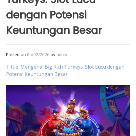
dengan Potensi
Keuntungan Besar
Posted on
05/02/2026
by
admin
Tittle :Mengenal Big Rich Turkeys: Slot Lucu dengan
Potensi Keuntungan Besar