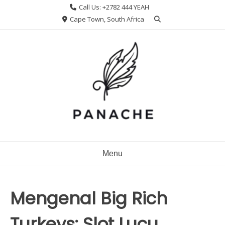
Skip
Call Us: +2782 444 YEAH
to
Cape Town, South Africa
content
Menu
Mengenal Big Rich
Turkeys: Slot Lucu