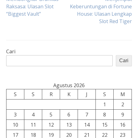
Navigasi
Raksasa: Ulasan Slot
Keberuntungan di Fortune
“Biggest Vault”
House: Ulasan Lengkap
pos
Slot Red Tiger
Cari
Cari
Agustus 2026
S
S
R
K
J
S
M
1
2
3
4
5
6
7
8
9
10
11
12
13
14
15
16
17
18
19
20
21
22
23