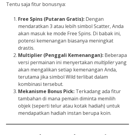
Tentu saja fitur bonusnya:
Free Spins (Putaran Gratis):
Dengan
mendaratkan 3 atau lebih simbol Scatter, Anda
akan masuk ke mode Free Spins. Di babak ini,
potensi kemenangan biasanya meningkat
drastis.
Multiplier (Penggali Kemenangan):
Beberapa
versi permainan ini menyertakan
multiplier
yang
akan mengalikan setiap kemenangan Anda,
terutama jika simbol Wild terlibat dalam
kombinasi tersebut.
Mekanisme Bonus Pick:
Terkadang ada fitur
tambahan di mana pemain diminta memilih
objek (seperti telur atau kotak hadiah) untuk
mendapatkan hadiah instan berupa koin.