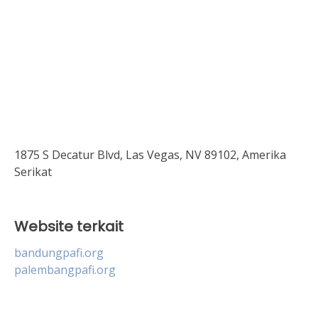
1875 S Decatur Blvd, Las Vegas, NV 89102, Amerika
Serikat
Website terkait
bandungpafi.org
palembangpafi.org