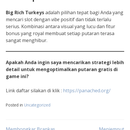
Big Rich Turkeys
adalah pilihan tepat bagi Anda yang
mencari slot dengan
vibe
positif dan tidak terlalu
serius. Kombinasi antara visual yang lucu dan fitur
bonus yang royal membuat setiap putaran terasa
sangat menghibur.
Apakah Anda ingin saya mencarikan strategi lebih
detail untuk mengoptimalkan putaran gratis di
game ini?
Link daftar silakan di klik :
https://panached.org/
Posted in
Uncategorized
Membongkar Brankas
Menjemput