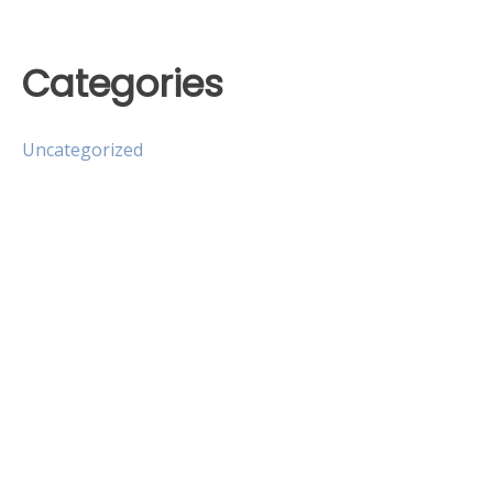
Categories
Uncategorized