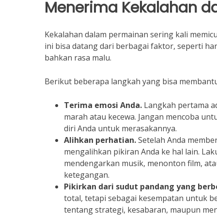
Menerima Kekalahan da
Kekalahan dalam permainan sering kali memic
ini bisa datang dari berbagai faktor, seperti ha
bahkan rasa malu.
Berikut beberapa langkah yang bisa membantu
Terima emosi Anda.
Langkah pertama ad
marah atau kecewa. Jangan mencoba untuk
diri Anda untuk merasakannya.
Alihkan perhatian.
Setelah Anda memberi
mengalihkan pikiran Anda ke hal lain. L
mendengarkan musik, menonton film, ata
ketegangan.
Pikirkan dari sudut pandang yang berb
total, tetapi sebagai kesempatan untuk b
tentang strategi, kesabaran, maupun ment