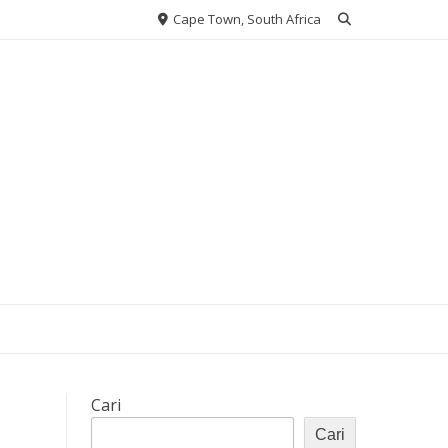
Cape Town, South Africa
Cari
Cari