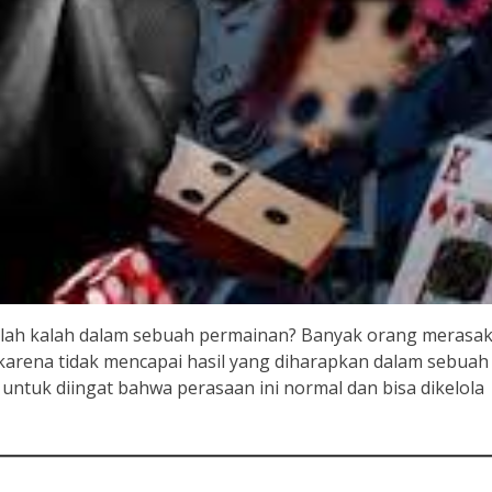
elah kalah dalam sebuah permainan? Banyak orang merasa
 karena tidak mencapai hasil yang diharapkan dalam sebuah
untuk diingat bahwa perasaan ini normal dan bisa dikelola