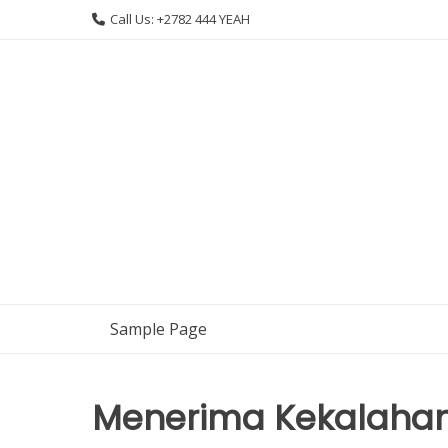
Skip
Call Us: +2782 444 YEAH
to
content
Sample Page
Menerima Kekalahan