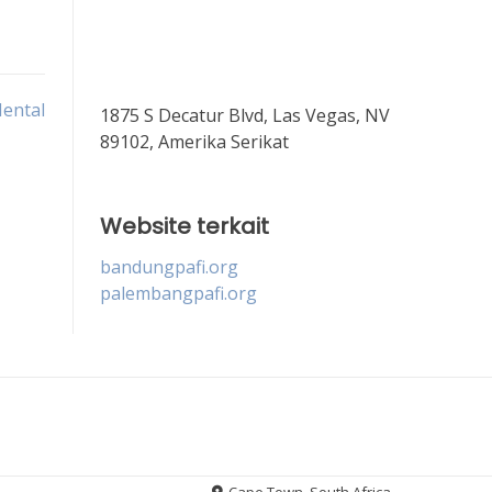
ental
1875 S Decatur Blvd, Las Vegas, NV
89102, Amerika Serikat
Website terkait
bandungpafi.org
palembangpafi.org
Cape Town, South Africa