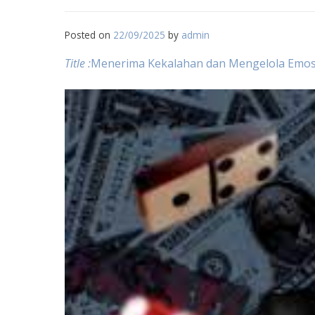
Posted on
22/09/2025
by
admin
Title :
Menerima Kekalahan dan Mengelola Emos