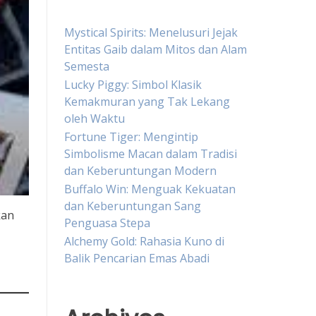
Mystical Spirits: Menelusuri Jejak
Entitas Gaib dalam Mitos dan Alam
Semesta
Lucky Piggy: Simbol Klasik
Kemakmuran yang Tak Lekang
oleh Waktu
Fortune Tiger: Mengintip
Simbolisme Macan dalam Tradisi
dan Keberuntungan Modern
Buffalo Win: Menguak Kekuatan
dan Keberuntungan Sang
kan
Penguasa Stepa
Alchemy Gold: Rahasia Kuno di
Balik Pencarian Emas Abadi