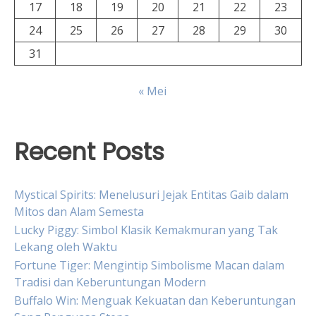
17
18
19
20
21
22
23
24
25
26
27
28
29
30
31
« Mei
Recent Posts
Mystical Spirits: Menelusuri Jejak Entitas Gaib dalam
Mitos dan Alam Semesta
Lucky Piggy: Simbol Klasik Kemakmuran yang Tak
Lekang oleh Waktu
Fortune Tiger: Mengintip Simbolisme Macan dalam
Tradisi dan Keberuntungan Modern
Buffalo Win: Menguak Kekuatan dan Keberuntungan