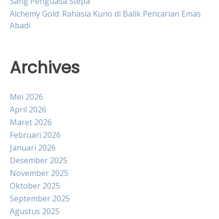
Sang Penguasa Stepa
Alchemy Gold: Rahasia Kuno di Balik Pencarian Emas
Abadi
Archives
Mei 2026
April 2026
Maret 2026
Februari 2026
Januari 2026
Desember 2025
November 2025
Oktober 2025
September 2025
Agustus 2025