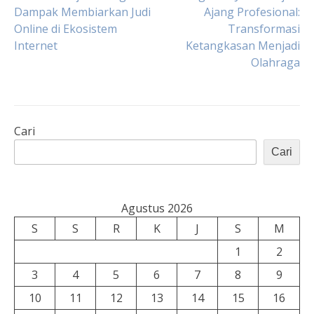
Navigasi
Dampak Membiarkan Judi
Ajang Profesional:
Online di Ekosistem
Transformasi
pos
Internet
Ketangkasan Menjadi
Olahraga
Cari
Cari
Agustus 2026
S
S
R
K
J
S
M
1
2
3
4
5
6
7
8
9
10
11
12
13
14
15
16