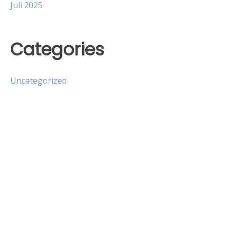
Juli 2025
Categories
Uncategorized