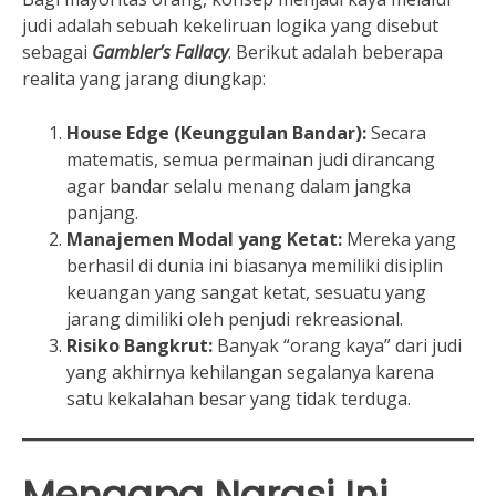
judi adalah sebuah kekeliruan logika yang disebut
sebagai
Gambler’s Fallacy
. Berikut adalah beberapa
realita yang jarang diungkap:
House Edge (Keunggulan Bandar):
Secara
matematis, semua permainan judi dirancang
agar bandar selalu menang dalam jangka
panjang.
Manajemen Modal yang Ketat:
Mereka yang
berhasil di dunia ini biasanya memiliki disiplin
keuangan yang sangat ketat, sesuatu yang
jarang dimiliki oleh penjudi rekreasional.
Risiko Bangkrut:
Banyak “orang kaya” dari judi
yang akhirnya kehilangan segalanya karena
satu kekalahan besar yang tidak terduga.
Mengapa Narasi Ini