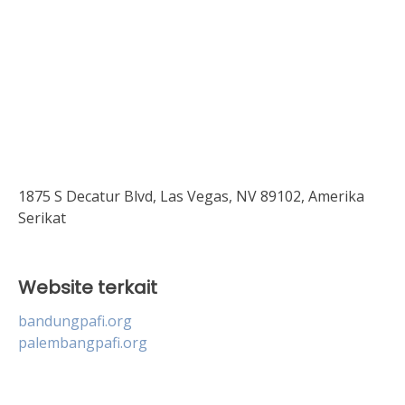
1875 S Decatur Blvd, Las Vegas, NV 89102, Amerika
Serikat
Website terkait
bandungpafi.org
palembangpafi.org