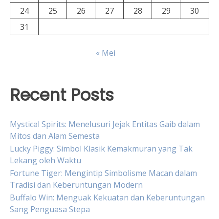
24
25
26
27
28
29
30
31
« Mei
Recent Posts
Mystical Spirits: Menelusuri Jejak Entitas Gaib dalam
Mitos dan Alam Semesta
Lucky Piggy: Simbol Klasik Kemakmuran yang Tak
Lekang oleh Waktu
Fortune Tiger: Mengintip Simbolisme Macan dalam
Tradisi dan Keberuntungan Modern
Buffalo Win: Menguak Kekuatan dan Keberuntungan
Sang Penguasa Stepa