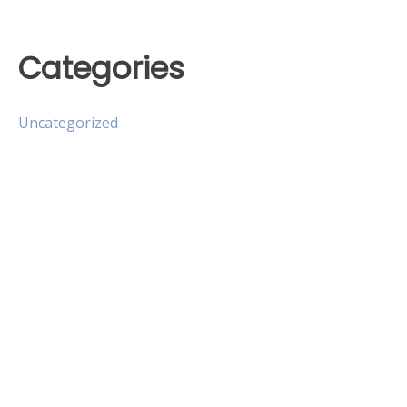
Categories
Uncategorized