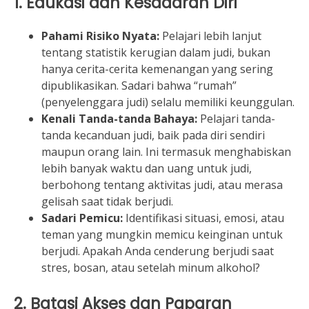
1. Edukasi dan Kesadaran Diri
Pahami Risiko Nyata:
Pelajari lebih lanjut
tentang statistik kerugian dalam judi, bukan
hanya cerita-cerita kemenangan yang sering
dipublikasikan. Sadari bahwa “rumah”
(penyelenggara judi) selalu memiliki keunggulan.
Kenali Tanda-tanda Bahaya:
Pelajari tanda-
tanda kecanduan judi, baik pada diri sendiri
maupun orang lain. Ini termasuk menghabiskan
lebih banyak waktu dan uang untuk judi,
berbohong tentang aktivitas judi, atau merasa
gelisah saat tidak berjudi.
Sadari Pemicu:
Identifikasi situasi, emosi, atau
teman yang mungkin memicu keinginan untuk
berjudi. Apakah Anda cenderung berjudi saat
stres, bosan, atau setelah minum alkohol?
2. Batasi Akses dan Paparan