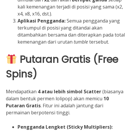
kali kemenangan terjadi di posisi yang sama (x2,
x4, x8, x16, dst.).
Aplikasi Pengganda:
Semua pengganda yang
terkumpul di posisi yang ditandai akan
ditambahkan bersama dan diterapkan pada total
kemenangan dari urutan
tumble
tersebut.
Putaran Gratis (Free
Spins)
Mendapatkan
4 atau lebih simbol Scatter
(biasanya
dalam bentuk permen lolipop) akan memicu
10
Putaran Gratis
. Fitur ini adalah jantung dari
permainan berpotensi tinggi.
Pengganda Lengket (Sticky Multipliers):