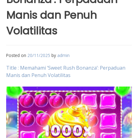
Manis dan Penuh
Volatilitas
Posted on
20/11/2025
by
admin
Title : Memahami ‘Sweet Rush Bonanza’: Perpaduan
Manis dan Penuh Volatilitas