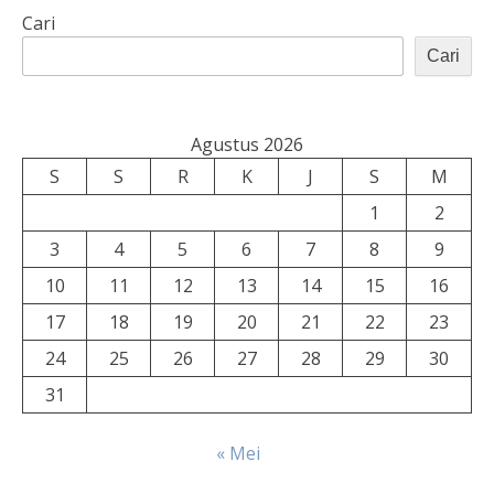
Cari
Cari
Agustus 2026
S
S
R
K
J
S
M
1
2
3
4
5
6
7
8
9
10
11
12
13
14
15
16
17
18
19
20
21
22
23
24
25
26
27
28
29
30
31
« Mei