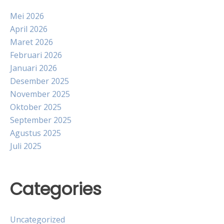
Mei 2026
April 2026
Maret 2026
Februari 2026
Januari 2026
Desember 2025
November 2025
Oktober 2025
September 2025
Agustus 2025
Juli 2025
Categories
Uncategorized