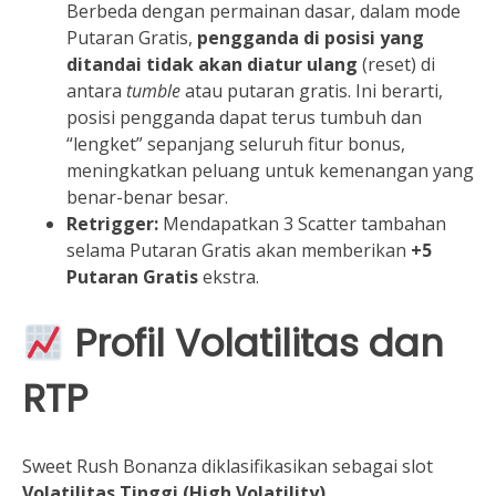
Berbeda dengan permainan dasar, dalam mode
Putaran Gratis,
pengganda di posisi yang
ditandai tidak akan diatur ulang
(reset) di
antara
tumble
atau putaran gratis. Ini berarti,
posisi pengganda dapat terus tumbuh dan
“lengket” sepanjang seluruh fitur bonus,
meningkatkan peluang untuk kemenangan yang
benar-benar besar.
Retrigger:
Mendapatkan 3 Scatter tambahan
selama Putaran Gratis akan memberikan
+5
Putaran Gratis
ekstra.
Profil Volatilitas dan
RTP
Sweet Rush Bonanza diklasifikasikan sebagai slot
Volatilitas Tinggi (High Volatility)
.