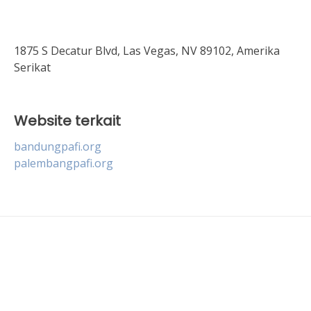
1875 S Decatur Blvd, Las Vegas, NV 89102, Amerika
Serikat
Website terkait
bandungpafi.org
palembangpafi.org