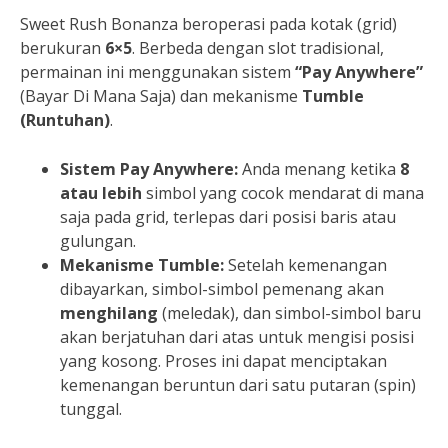
Sweet Rush Bonanza beroperasi pada kotak (grid)
berukuran
6×5
. Berbeda dengan slot tradisional,
permainan ini menggunakan sistem
“Pay Anywhere”
(Bayar Di Mana Saja) dan mekanisme
Tumble
(Runtuhan)
.
Sistem Pay Anywhere:
Anda menang ketika
8
atau lebih
simbol yang cocok mendarat di mana
saja pada grid, terlepas dari posisi baris atau
gulungan.
Mekanisme Tumble:
Setelah kemenangan
dibayarkan, simbol-simbol pemenang akan
menghilang
(meledak), dan simbol-simbol baru
akan berjatuhan dari atas untuk mengisi posisi
yang kosong. Proses ini dapat menciptakan
kemenangan beruntun dari satu putaran (spin)
tunggal.