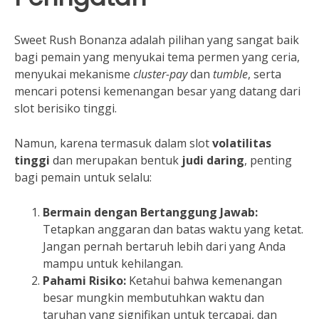
Sweet Rush Bonanza adalah pilihan yang sangat baik
bagi pemain yang menyukai tema permen yang ceria,
menyukai mekanisme
cluster-pay
dan
tumble
, serta
mencari potensi kemenangan besar yang datang dari
slot berisiko tinggi.
Namun, karena termasuk dalam slot
volatilitas
tinggi
dan merupakan bentuk
judi daring
, penting
bagi pemain untuk selalu:
Bermain dengan Bertanggung Jawab:
Tetapkan anggaran dan batas waktu yang ketat.
Jangan pernah bertaruh lebih dari yang Anda
mampu untuk kehilangan.
Pahami Risiko:
Ketahui bahwa kemenangan
besar mungkin membutuhkan waktu dan
taruhan yang signifikan untuk tercapai, dan