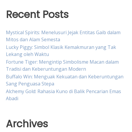
Recent Posts
Mystical Spirits: Menelusuri Jejak Entitas Gaib dalam
Mitos dan Alam Semesta
Lucky Piggy: Simbol Klasik Kemakmuran yang Tak
Lekang oleh Waktu
Fortune Tiger: Mengintip Simbolisme Macan dalam
Tradisi dan Keberuntungan Modern
Buffalo Win: Menguak Kekuatan dan Keberuntungan
Sang Penguasa Stepa
Alchemy Gold: Rahasia Kuno di Balik Pencarian Emas
Abadi
Archives