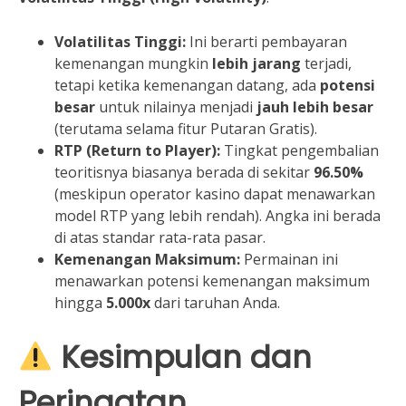
Volatilitas Tinggi:
Ini berarti pembayaran
kemenangan mungkin
lebih jarang
terjadi,
tetapi ketika kemenangan datang, ada
potensi
besar
untuk nilainya menjadi
jauh lebih besar
(terutama selama fitur Putaran Gratis).
RTP (Return to Player):
Tingkat pengembalian
teoritisnya biasanya berada di sekitar
96.50%
(meskipun operator kasino dapat menawarkan
model RTP yang lebih rendah). Angka ini berada
di atas standar rata-rata pasar.
Kemenangan Maksimum:
Permainan ini
menawarkan potensi kemenangan maksimum
hingga
5.000x
dari taruhan Anda.
Kesimpulan dan
Peringatan