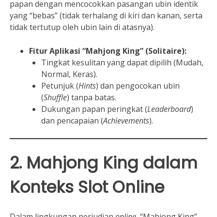
papan dengan mencocokkan pasangan ubin identik
yang “bebas” (tidak terhalang di kiri dan kanan, serta
tidak tertutup oleh ubin lain di atasnya).
Fitur Aplikasi “Mahjong King” (Solitaire):
Tingkat kesulitan yang dapat dipilih (Mudah,
Normal, Keras).
Petunjuk (
Hints
) dan pengocokan ubin
(
Shuffle
) tanpa batas.
Dukungan papan peringkat (
Leaderboard
)
dan pencapaian (
Achievements
).
2. Mahjong King dalam
Konteks Slot Online
Dalam lingkungan perjudian
online
, “Mahjong King”