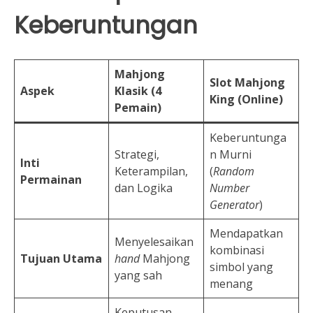
Keberuntungan
Mahjong
Slot Mahjong
Aspek
Klasik (4
King (Online)
Pemain)
Keberuntunga
Strategi,
n Murni
Inti
Keterampilan,
(
Random
Permainan
dan Logika
Number
Generator
)
Mendapatkan
Menyelesaikan
kombinasi
Tujuan Utama
hand
Mahjong
simbol yang
yang sah
menang
Keputusan