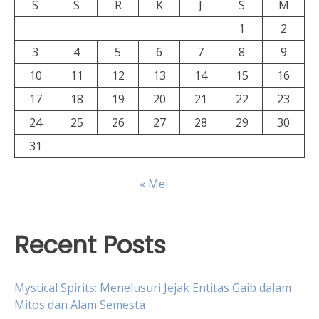
S
S
R
K
J
S
M
1
2
3
4
5
6
7
8
9
10
11
12
13
14
15
16
17
18
19
20
21
22
23
24
25
26
27
28
29
30
31
« Mei
Recent Posts
Mystical Spirits: Menelusuri Jejak Entitas Gaib dalam
Mitos dan Alam Semesta