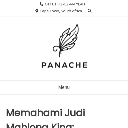
Skip
Call Us: +2782 444 YEAH
to
Cape Town, South Africa
content
Menu
Memahami Judi
Mahjong King: