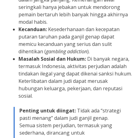
seringkali hanya jebakan untuk mendorong
pemain bertaruh lebih banyak hingga akhirnya
modal habis.
Kecanduan:
Kesederhanaan dan kecepatan
putaran taruhan pada ganjil genap dapat
memicu kecanduan yang serius dan sulit
dihentikan (
gambling addiction
).
Masalah Sosial dan Hukum:
Di banyak negara,
termasuk Indonesia, aktivitas perjudian adalah
tindakan ilegal yang dapat dikenai sanksi hukum.
Keterlibatan dalam judi dapat merusak
hubungan keluarga, pekerjaan, dan reputasi
sosial.
Penting untuk diingat:
Tidak ada “strategi
pasti menang” dalam judi ganjil genap.
Semua sistem perjudian, termasuk yang
sederhana, dirancang untuk