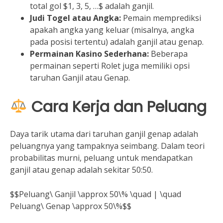
total gol $1, 3, 5, …$ adalah ganjil.
Judi Togel atau Angka:
Pemain memprediksi
apakah angka yang keluar (misalnya, angka
pada posisi tertentu) adalah ganjil atau genap.
Permainan Kasino Sederhana:
Beberapa
permainan seperti Rolet juga memiliki opsi
taruhan Ganjil atau Genap.
Cara Kerja dan Peluang
Daya tarik utama dari taruhan ganjil genap adalah
peluangnya yang tampaknya seimbang. Dalam teori
probabilitas murni, peluang untuk mendapatkan
ganjil atau genap adalah sekitar 50:50.
$$Peluang\ Ganjil \approx 50\% \quad | \quad
Peluang\ Genap \approx 50\%$$