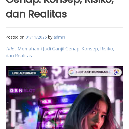
dan Realitas
Posted on
01/11/2025
by
admin
Title :
Memahami Judi Ganjil Genap: Konsep, Risiko,
dan Realitas