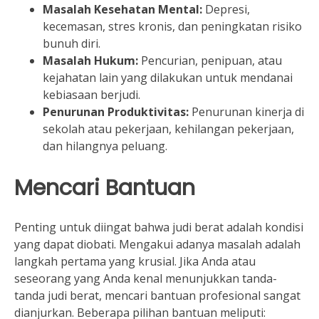
Masalah Kesehatan Mental:
Depresi,
kecemasan, stres kronis, dan peningkatan risiko
bunuh diri.
Masalah Hukum:
Pencurian, penipuan, atau
kejahatan lain yang dilakukan untuk mendanai
kebiasaan berjudi.
Penurunan Produktivitas:
Penurunan kinerja di
sekolah atau pekerjaan, kehilangan pekerjaan,
dan hilangnya peluang.
Mencari Bantuan
Penting untuk diingat bahwa judi berat adalah kondisi
yang dapat diobati. Mengakui adanya masalah adalah
langkah pertama yang krusial. Jika Anda atau
seseorang yang Anda kenal menunjukkan tanda-
tanda judi berat, mencari bantuan profesional sangat
dianjurkan. Beberapa pilihan bantuan meliputi: