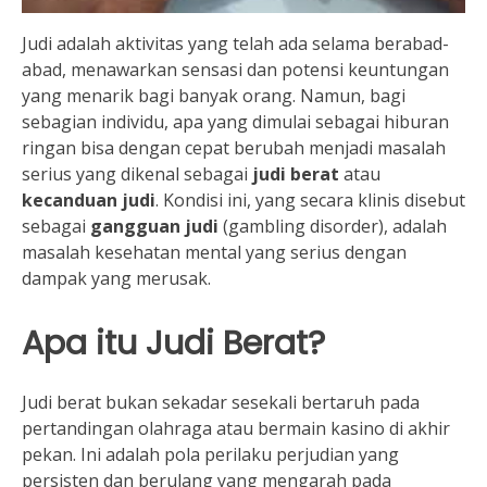
Judi adalah aktivitas yang telah ada selama berabad-
abad, menawarkan sensasi dan potensi keuntungan
yang menarik bagi banyak orang. Namun, bagi
sebagian individu, apa yang dimulai sebagai hiburan
ringan bisa dengan cepat berubah menjadi masalah
serius yang dikenal sebagai
judi berat
atau
kecanduan judi
. Kondisi ini, yang secara klinis disebut
sebagai
gangguan judi
(gambling disorder), adalah
masalah kesehatan mental yang serius dengan
dampak yang merusak.
Apa itu Judi Berat?
Judi berat bukan sekadar sesekali bertaruh pada
pertandingan olahraga atau bermain kasino di akhir
pekan. Ini adalah pola perilaku perjudian yang
persisten dan berulang yang mengarah pada