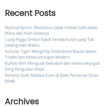
Recent Posts
Mystical Spirits: Menelusuri Jejak Entitas Gaib dalam
Mitos dan Alam Semesta
Lucky Piggy: Simbol Klasik Kemakmuran yang Tak
Lekang oleh Waktu
Fortune Tiger: Mengintip Simbolisme Macan dalam
Tradisi dan Keberuntungan Modern
Buffalo Win: Menguak Kekuatan dan Keberuntungan
Sang Penguasa Stepa
Alchemy Gold: Rahasia Kuno di Balik Pencarian Emas
Abadi
Archives