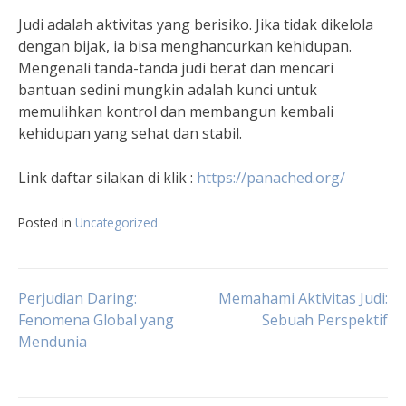
Judi adalah aktivitas yang berisiko. Jika tidak dikelola
dengan bijak, ia bisa menghancurkan kehidupan.
Mengenali tanda-tanda judi berat dan mencari
bantuan sedini mungkin adalah kunci untuk
memulihkan kontrol dan membangun kembali
kehidupan yang sehat dan stabil.
Link daftar silakan di klik :
https://panached.org/
Posted in
Uncategorized
Navigasi
Perjudian Daring:
Memahami Aktivitas Judi:
Fenomena Global yang
Sebuah Perspektif
Mendunia
pos