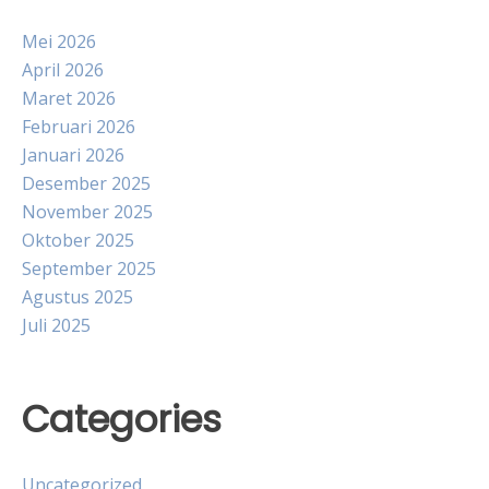
Mei 2026
April 2026
Maret 2026
Februari 2026
Januari 2026
Desember 2025
November 2025
Oktober 2025
September 2025
Agustus 2025
Juli 2025
Categories
Uncategorized