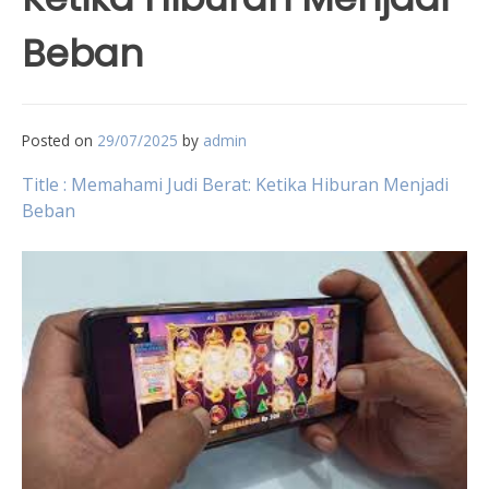
Beban
Posted on
29/07/2025
by
admin
Title : Memahami Judi Berat: Ketika Hiburan Menjadi
Beban