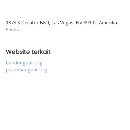
1875 S Decatur Blvd, Las Vegas, NV 89102, Amerika
Serikat
Website terkait
bandungpafi.org
palembangpafi.org