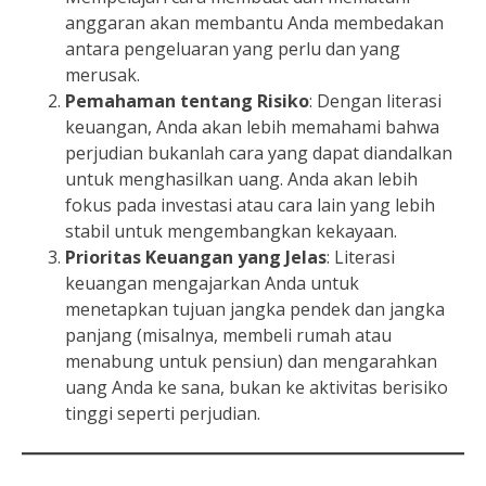
anggaran akan membantu Anda membedakan
antara pengeluaran yang perlu dan yang
merusak.
Pemahaman tentang Risiko
: Dengan literasi
keuangan, Anda akan lebih memahami bahwa
perjudian bukanlah cara yang dapat diandalkan
untuk menghasilkan uang. Anda akan lebih
fokus pada investasi atau cara lain yang lebih
stabil untuk mengembangkan kekayaan.
Prioritas Keuangan yang Jelas
: Literasi
keuangan mengajarkan Anda untuk
menetapkan tujuan jangka pendek dan jangka
panjang (misalnya, membeli rumah atau
menabung untuk pensiun) dan mengarahkan
uang Anda ke sana, bukan ke aktivitas berisiko
tinggi seperti perjudian.