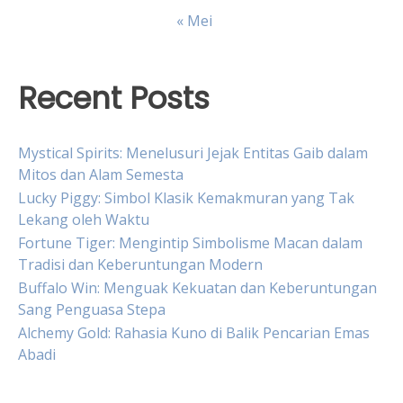
« Mei
Recent Posts
Mystical Spirits: Menelusuri Jejak Entitas Gaib dalam
Mitos dan Alam Semesta
Lucky Piggy: Simbol Klasik Kemakmuran yang Tak
Lekang oleh Waktu
Fortune Tiger: Mengintip Simbolisme Macan dalam
Tradisi dan Keberuntungan Modern
Buffalo Win: Menguak Kekuatan dan Keberuntungan
Sang Penguasa Stepa
Alchemy Gold: Rahasia Kuno di Balik Pencarian Emas
Abadi