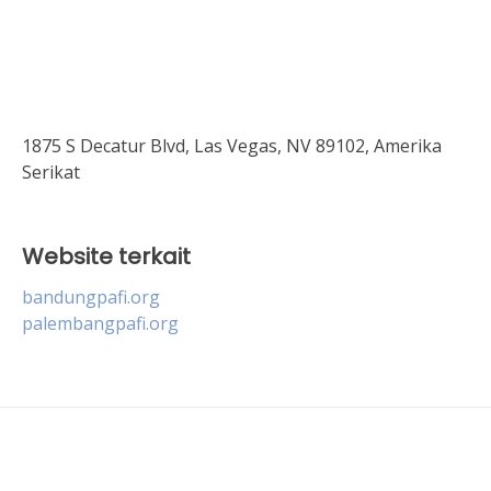
1875 S Decatur Blvd, Las Vegas, NV 89102, Amerika
Serikat
Website terkait
bandungpafi.org
palembangpafi.org