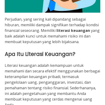
Perjudian, yang sering kali dipandang sebagai
hiburan, memiliki dampak signifikan terhadap kondisi
finansial seseorang. Memiliki
literasi keuangan
yang
baik adalah kunci untuk memahami risiko ini dan
membuat keputusan yang lebih bijaksana.
Apa Itu Literasi Keuangan?
Literasi keuangan adalah kemampuan untuk
memahami dan secara efektif menggunakan berbagai
keterampilan keuangan pribadi, termasuk
pengelolaan uang, penganggaran, investasi, dan
pemahaman tentang risiko finansial. Sederhananya,
ini adalah pengetahuan yang membantu Anda
membuat keputusan yang cerdas mengenai uang
Anda.