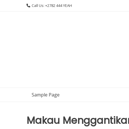
Skip
Call Us: +2782 444 YEAH
to
content
Sample Page
Makau Menggantikan 