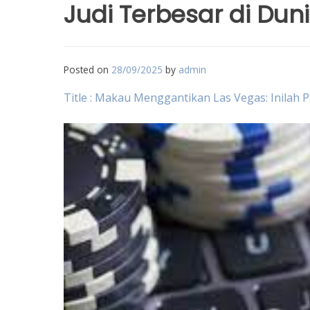
Judi Terbesar di Dun
Posted on
28/09/2025
by
admin
Title : Makau Menggantikan Las Vegas: Inilah P