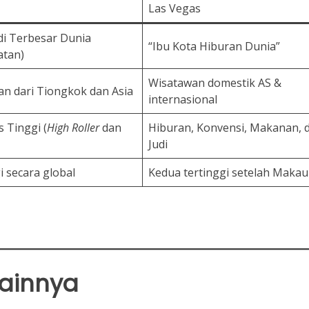
Las Vegas
di Terbesar Dunia
“Ibu Kota Hiburan Dunia”
atan)
Wisatawan domestik AS &
n dari Tiongkok dan Asia
internasional
s Tinggi (
High Roller
dan
Hiburan, Konvensi, Makanan, 
Judi
i secara global
Kedua tertinggi setelah Makau
Lainnya