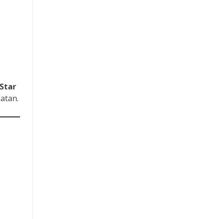
Star
latan.