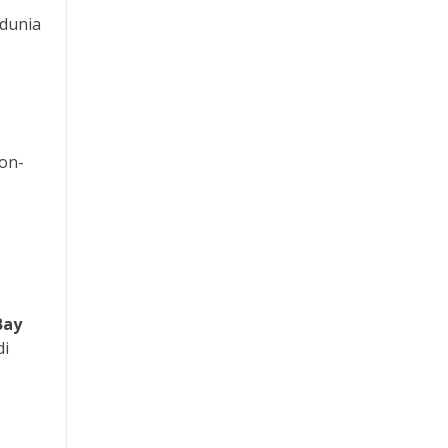
 dunia
non-
Bay
di