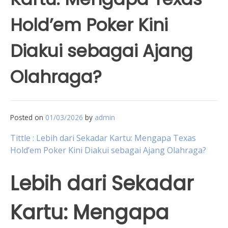
Hold’em Poker Kini
Diakui sebagai Ajang
Olahraga?
Posted on
01/03/2026
by
admin
Tittle : Lebih dari Sekadar Kartu: Mengapa Texas
Hold’em Poker Kini Diakui sebagai Ajang Olahraga?
Lebih dari Sekadar
Kartu: Mengapa