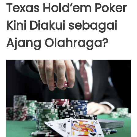
Texas Hold’em Poker
Kini Diakui sebagai
Ajang Olahraga?