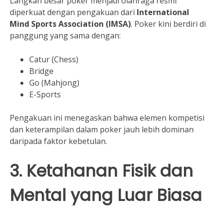
Langkah besar poker menjadi olahraga resmi
diperkuat dengan pengakuan dari
International
Mind Sports Association (IMSA)
. Poker kini berdiri di
panggung yang sama dengan:
Catur (Chess)
Bridge
Go (Mahjong)
E-Sports
Pengakuan ini menegaskan bahwa elemen kompetisi
dan keterampilan dalam poker jauh lebih dominan
daripada faktor kebetulan.
3. Ketahanan Fisik dan
Mental yang Luar Biasa