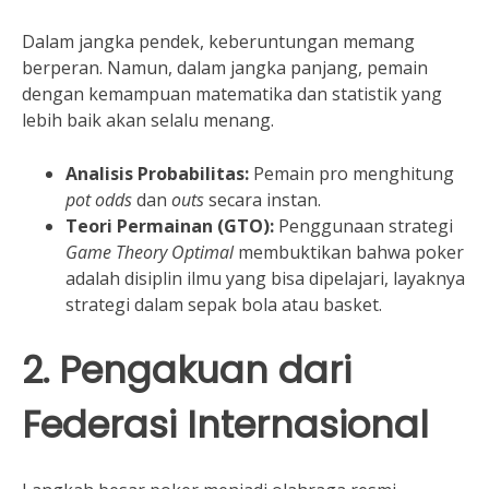
Dalam jangka pendek, keberuntungan memang
berperan. Namun, dalam jangka panjang, pemain
dengan kemampuan matematika dan statistik yang
lebih baik akan selalu menang.
Analisis Probabilitas:
Pemain pro menghitung
pot odds
dan
outs
secara instan.
Teori Permainan (GTO):
Penggunaan strategi
Game Theory Optimal
membuktikan bahwa poker
adalah disiplin ilmu yang bisa dipelajari, layaknya
strategi dalam sepak bola atau basket.
2. Pengakuan dari
Federasi Internasional