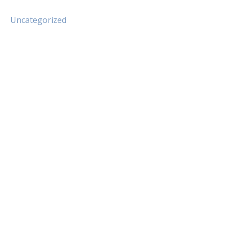
Uncategorized