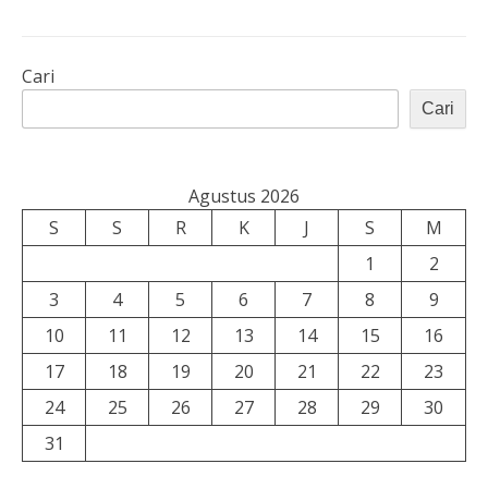
Cari
Cari
Agustus 2026
S
S
R
K
J
S
M
1
2
3
4
5
6
7
8
9
10
11
12
13
14
15
16
17
18
19
20
21
22
23
24
25
26
27
28
29
30
31