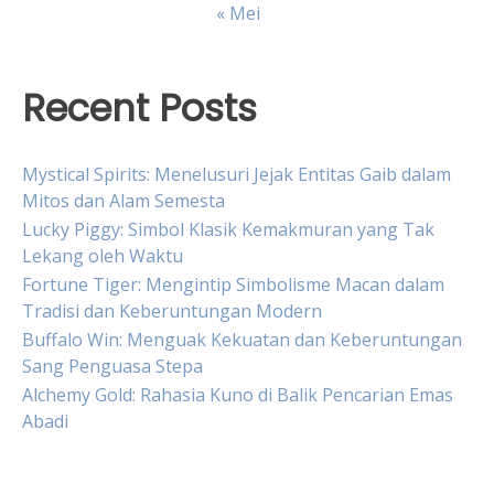
« Mei
Recent Posts
Mystical Spirits: Menelusuri Jejak Entitas Gaib dalam
Mitos dan Alam Semesta
Lucky Piggy: Simbol Klasik Kemakmuran yang Tak
Lekang oleh Waktu
Fortune Tiger: Mengintip Simbolisme Macan dalam
Tradisi dan Keberuntungan Modern
Buffalo Win: Menguak Kekuatan dan Keberuntungan
Sang Penguasa Stepa
Alchemy Gold: Rahasia Kuno di Balik Pencarian Emas
Abadi