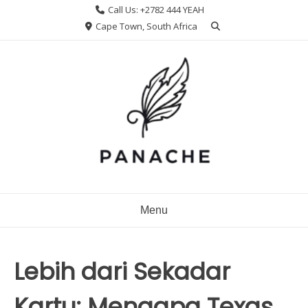
Skip
Call Us: +2782 444 YEAH
to
Cape Town, South Africa
content
Menu
Lebih dari Sekadar
Kartu: Mengapa Texas