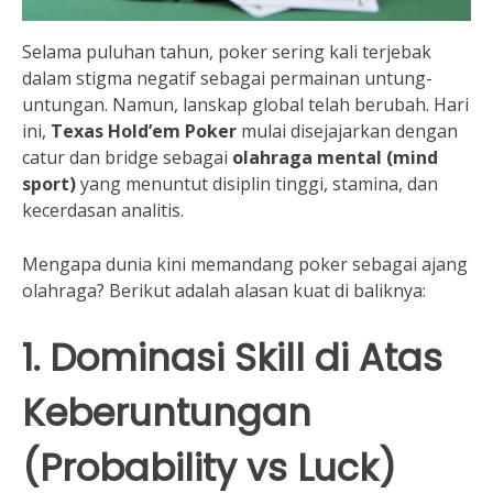
Selama puluhan tahun, poker sering kali terjebak
dalam stigma negatif sebagai permainan untung-
untungan. Namun, lanskap global telah berubah. Hari
ini,
Texas Hold’em Poker
mulai disejajarkan dengan
catur dan bridge sebagai
olahraga mental (mind
sport)
yang menuntut disiplin tinggi, stamina, dan
kecerdasan analitis.
Mengapa dunia kini memandang poker sebagai ajang
olahraga? Berikut adalah alasan kuat di baliknya:
1. Dominasi Skill di Atas
Keberuntungan
(Probability vs Luck)