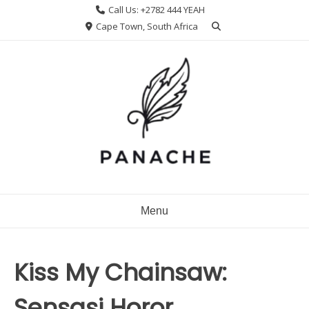
Skip
Call Us: +2782 444 YEAH
to
Cape Town, South Africa
content
Menu
Kiss My Chainsaw:
Sensasi Horor