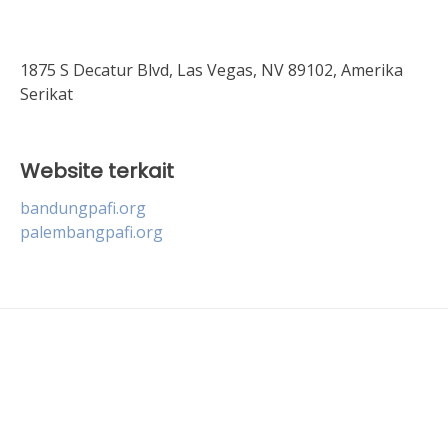
1875 S Decatur Blvd, Las Vegas, NV 89102, Amerika
Serikat
Website terkait
bandungpafi.org
palembangpafi.org