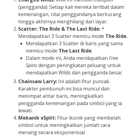
(pengganda). Setiap kali mereka terlibat dalam
kemenangan, nilai penggandanya berkurang
hingga akhirnya menghilang dari layar.
Scatter: The Ride & The Last Ride:
*
Mendapatkan 3 Scatter memicu mode
The Ride
.
Mendapatkan 3 Scatter di baris yang sama
memicu mode
The Last Ride
.
Dalam mode ini, Anda mendapatkan
Free
Spins
dengan peningkatan peluang untuk
mendapatkan Wilds dan pengganda besar.
Chainsaw Larry:
Ini adalah fitur puncak.
Karakter pembunuh ini bisa muncul dan
melompat antar baris, meningkatkan
pengganda kemenangan pada simbol yang ia
lewati.
Mekanik xSplit:
Fitur ikonik yang membelah
simbol untuk meningkatkan jumlah cara
menang secara eksponensial.