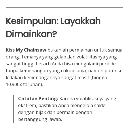
Kesimpulan: Layakkah
Dimainkan?
Kiss My Chainsaw
bukanlah permainan untuk semua
orang. Temanya yang gelap dan volatilitasnya yang
sangat tinggi berarti Anda bisa mengalami periode
tanpa kemenangan yang cukup lama, namun potensi
ledakan kemenangannya sangat masif (hingga
10.900x taruhan).
Catatan Penting:
Karena volatilitasnya yang
ekstrem, pastikan Anda mengelola saldo
dengan bijak dan bermain dengan
bertanggung jawab.