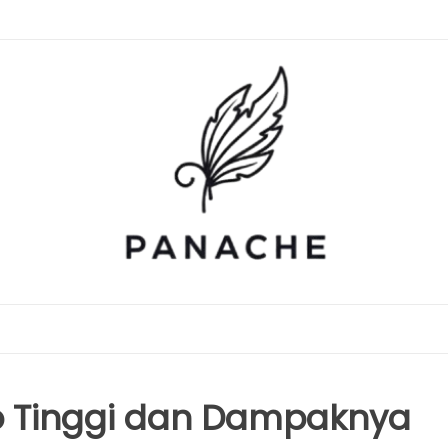
iko Tinggi dan Dampaknya