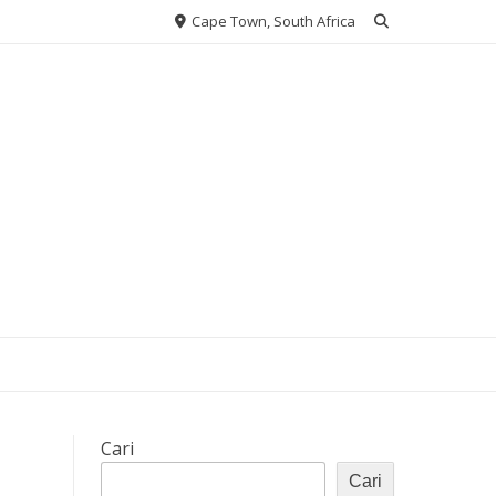
Cape Town, South Africa
Cari
Cari