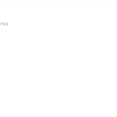
aknya