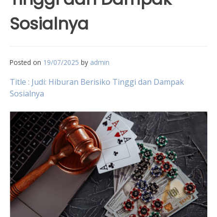
Sosialnya
Posted on
19/07/2025
by
admin
Title : Judi: Hiburan Berisiko Tinggi dan Dampak
Sosialnya