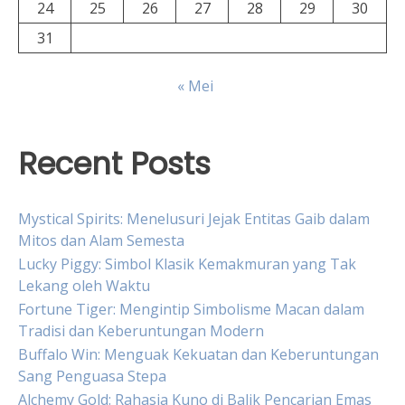
24
25
26
27
28
29
30
31
« Mei
Recent Posts
Mystical Spirits: Menelusuri Jejak Entitas Gaib dalam
Mitos dan Alam Semesta
Lucky Piggy: Simbol Klasik Kemakmuran yang Tak
Lekang oleh Waktu
Fortune Tiger: Mengintip Simbolisme Macan dalam
Tradisi dan Keberuntungan Modern
Buffalo Win: Menguak Kekuatan dan Keberuntungan
Sang Penguasa Stepa
Alchemy Gold: Rahasia Kuno di Balik Pencarian Emas