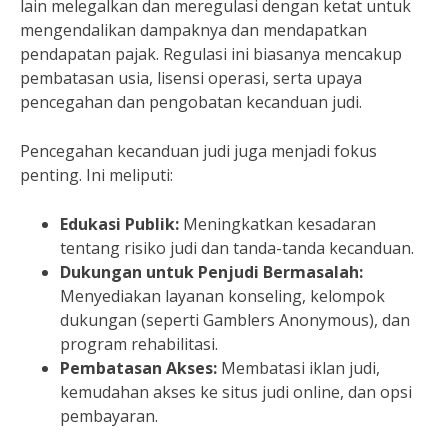
lain melegalkan dan meregulasi dengan ketat untuk
mengendalikan dampaknya dan mendapatkan
pendapatan pajak. Regulasi ini biasanya mencakup
pembatasan usia, lisensi operasi, serta upaya
pencegahan dan pengobatan kecanduan judi.
Pencegahan kecanduan judi juga menjadi fokus
penting. Ini meliputi:
Edukasi Publik:
Meningkatkan kesadaran
tentang risiko judi dan tanda-tanda kecanduan.
Dukungan untuk Penjudi Bermasalah:
Menyediakan layanan konseling, kelompok
dukungan (seperti Gamblers Anonymous), dan
program rehabilitasi.
Pembatasan Akses:
Membatasi iklan judi,
kemudahan akses ke situs judi online, dan opsi
pembayaran.