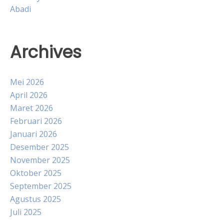
Abadi
Archives
Mei 2026
April 2026
Maret 2026
Februari 2026
Januari 2026
Desember 2025
November 2025
Oktober 2025
September 2025
Agustus 2025
Juli 2025