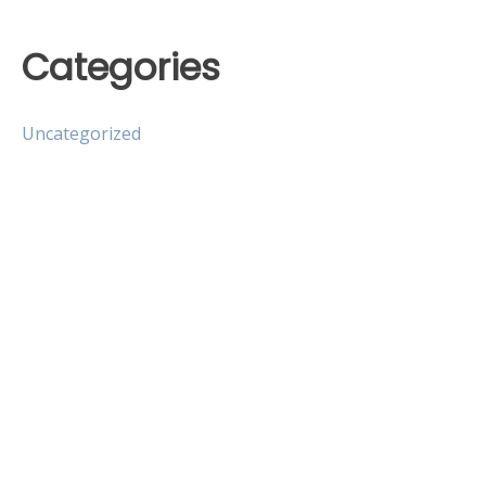
Categories
Uncategorized