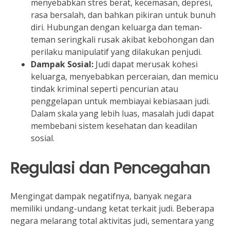
menyebabkan stres berat, kecemasan, depresi,
rasa bersalah, dan bahkan pikiran untuk bunuh
diri. Hubungan dengan keluarga dan teman-
teman seringkali rusak akibat kebohongan dan
perilaku manipulatif yang dilakukan penjudi.
Dampak Sosial:
Judi dapat merusak kohesi
keluarga, menyebabkan perceraian, dan memicu
tindak kriminal seperti pencurian atau
penggelapan untuk membiayai kebiasaan judi.
Dalam skala yang lebih luas, masalah judi dapat
membebani sistem kesehatan dan keadilan
sosial.
Regulasi dan Pencegahan
Mengingat dampak negatifnya, banyak negara
memiliki undang-undang ketat terkait judi. Beberapa
negara melarang total aktivitas judi, sementara yang