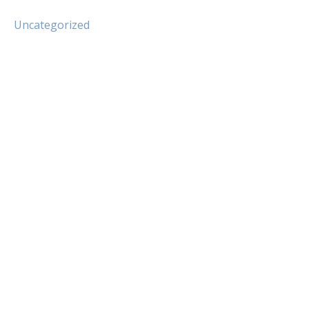
Uncategorized