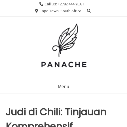
Skip
Call Us: +2782 444 YEAH
to
Cape Town, South Africa
content
Menu
Judi di Chili: Tinjauan
Komprehensif