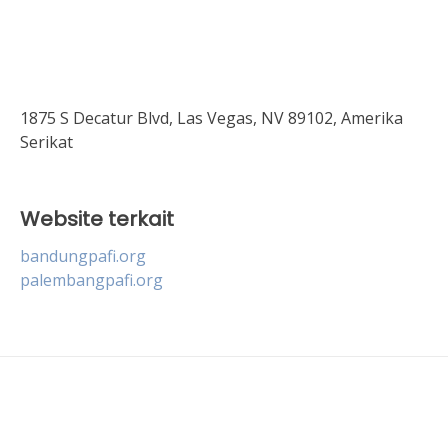
1875 S Decatur Blvd, Las Vegas, NV 89102, Amerika
Serikat
Website terkait
bandungpafi.org
palembangpafi.org