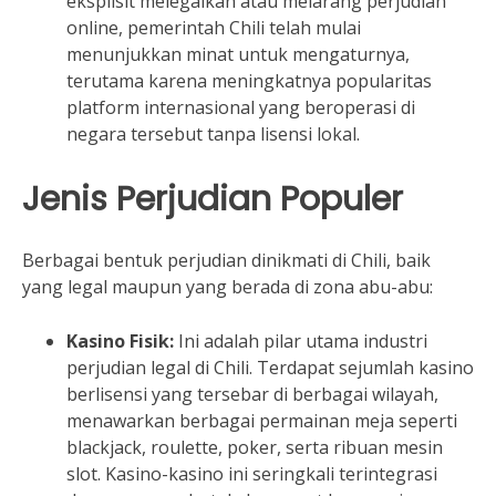
eksplisit melegalkan atau melarang perjudian
online, pemerintah Chili telah mulai
menunjukkan minat untuk mengaturnya,
terutama karena meningkatnya popularitas
platform internasional yang beroperasi di
negara tersebut tanpa lisensi lokal.
Jenis Perjudian Populer
Berbagai bentuk perjudian dinikmati di Chili, baik
yang legal maupun yang berada di zona abu-abu:
Kasino Fisik:
Ini adalah pilar utama industri
perjudian legal di Chili. Terdapat sejumlah kasino
berlisensi yang tersebar di berbagai wilayah,
menawarkan berbagai permainan meja seperti
blackjack, roulette, poker, serta ribuan mesin
slot. Kasino-kasino ini seringkali terintegrasi