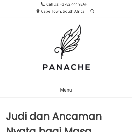
Skip
Call Us: +2782 444 YEAH
to
Cape Town, South Africa
content
Menu
Judi dan Ancaman
Nyata bagi Masa