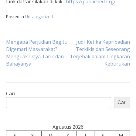
Link daftar silakan di klik :
https://panached.org
/
Posted in
Uncategorized
Navigasi
Mengapa Perjudian Begitu
Judi: Ketika Kepribadian
Digemari Masyarakat?
Terkikis dan Seseorang
Menguak Daya Tarik dan
Terjebak dalam Lingkaran
pos
Bahayanya
Keburukan
Cari
Cari
Agustus 2026
S
S
R
K
J
S
M