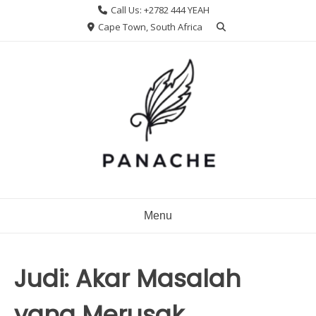
Skip
Call Us: +2782 444 YEAH
to
Cape Town, South Africa
content
Menu
Judi: Akar Masalah
yang Merusak