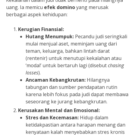
uang. Ia memicu
efek domino
yang merusak
berbagai aspek kehidupan:
Kerugian Finansial:
Hutang Menumpuk:
Pecandu judi seringkali
mulai menjual aset, meminjam uang dari
teman, keluarga, bahkan lintah darat
(rentenir) untuk menutupi kekalahan atau
‘modal’ untuk bertaruh lagi (disebut
chasing
losses
).
Ancaman Kebangkrutan:
Hilangnya
tabungan dan sumber pendapatan rutin
karena lebih fokus pada judi dapat membawa
seseorang ke jurang kebangkrutan.
Kerusakan Mental dan Emosional:
Stres dan Kecemasan:
Hidup dalam
ketidakpastian antara harapan menang dan
kenyataan kalah menyebabkan stres kronis