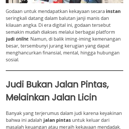
Godaan untuk mendapatkan kekayaan secara
instan
seringkali datang dalam balutan janji manis dan
kilauan angka. Di era digital ini, godaan tersebut
semakin mudah diakses melalui berbagai platform
judi
online
. Namun, di balik iming-iming kemenangan
besar, tersembunyi jurang kerugian yang dapat
menghancurkan finansial, mental, hingga hubungan
sosial.
Judi Bukan Jalan Pintas,
Melainkan Jalan Licin
Banyak yang terjerumus dalam judi karena keyakinan
bahwa ini adalah
jalan pintas
untuk keluar dari
masalah keuangan atau meraih kekayaan mendadak.