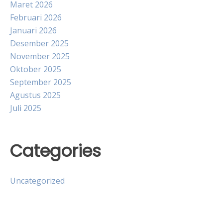
Maret 2026
Februari 2026
Januari 2026
Desember 2025
November 2025
Oktober 2025
September 2025
Agustus 2025
Juli 2025
Categories
Uncategorized