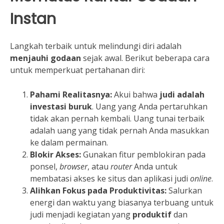
Instan
Langkah terbaik untuk melindungi diri adalah
menjauhi godaan
sejak awal. Berikut beberapa cara
untuk memperkuat pertahanan diri:
Pahami Realitasnya:
Akui bahwa
judi adalah
investasi buruk
. Uang yang Anda pertaruhkan
tidak akan pernah kembali. Uang tunai terbaik
adalah uang yang tidak pernah Anda masukkan
ke dalam permainan.
Blokir Akses:
Gunakan fitur pemblokiran pada
ponsel,
browser
, atau
router
Anda untuk
membatasi akses ke situs dan aplikasi judi
online
.
Alihkan Fokus pada Produktivitas:
Salurkan
energi dan waktu yang biasanya terbuang untuk
judi menjadi kegiatan yang
produktif
dan