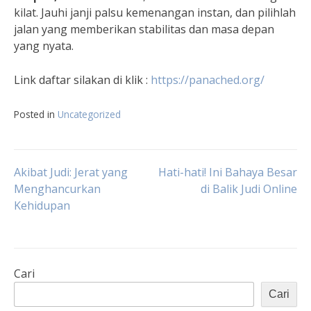
kilat. Jauhi janji palsu kemenangan instan, dan pilihlah
jalan yang memberikan stabilitas dan masa depan
yang nyata.
Link daftar silakan di klik :
https://panached.org
/
Posted in
Uncategorized
Navigasi
Akibat Judi: Jerat yang
Hati-hati! Ini Bahaya Besar
Menghancurkan
di Balik Judi Online
Kehidupan
pos
Cari
Cari