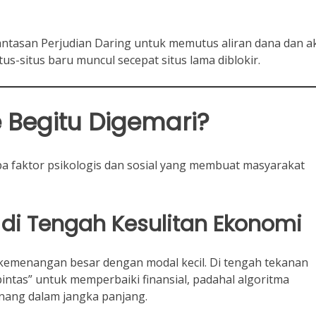
tasan Perjudian Daring untuk memutus aliran dana dan a
s-situs baru muncul secepat situs lama diblokir.
 Begitu Digemari?
apa faktor psikologis dan sosial yang membuat masyarakat
n di Tengah Kesulitan Ekonomi
 kemenangan besar dengan modal kecil. Di tengah tekanan
pintas” untuk memperbaiki finansial, padahal algoritma
nang dalam jangka panjang.