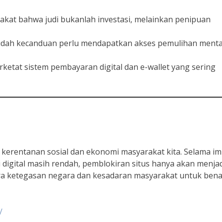
at bahwa judi bukanlah investasi, melainkan penipuan
dah kecanduan perlu mendapatkan akses pemulihan menta
etat sistem pembayaran digital dan e-wallet yang sering
ari kerentanan sosial dan ekonomi masyarakat kita. Selama i
 digital masih rendah, pemblokiran situs hanya akan menja
ara ketegasan negara dan kesadaran masyarakat untuk bena
/