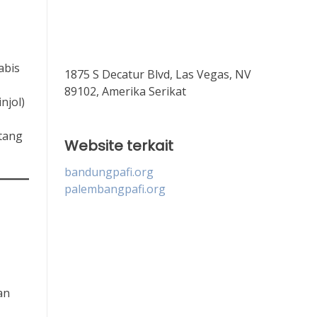
abis
1875 S Decatur Blvd, Las Vegas, NV
89102, Amerika Serikat
njol)
utang
Website terkait
bandungpafi.org
palembangpafi.org
an