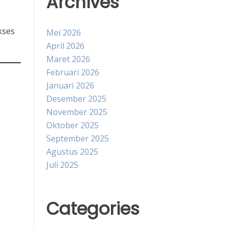
Archives
kses
Mei 2026
April 2026
Maret 2026
Februari 2026
Januari 2026
Desember 2025
November 2025
Oktober 2025
September 2025
Agustus 2025
Juli 2025
Categories