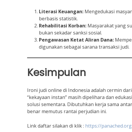
Literasi Keuangan:
Mengedukasi masyarak
berbasis statistik.
Rehabilitasi Korban:
Masyarakat yang su
bukan sekadar sanksi sosial.
Pengawasan Ketat Aliran Dana:
Memperk
digunakan sebagai sarana transaksi judi.
Kesimpulan
Ironi judi online di Indonesia adalah cermin d
“kekayaan instan” masih dipelihara dan edukasi
solusi sementara. Dibutuhkan kerja sama ant
benar memutus rantai perjudian ini.
Link daftar silakan di klik :
https://panached.org