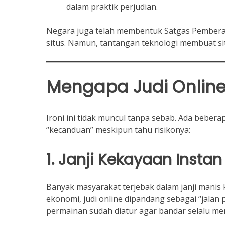
dalam praktik perjudian.
Negara juga telah membentuk Satgas Pemberan
situs. Namun, tantangan teknologi membuat situ
Mengapa Judi Online
Ironi ini tidak muncul tanpa sebab. Ada beber
“kecanduan” meskipun tahu risikonya:
1. Janji Kekayaan Insta
Banyak masyarakat terjebak dalam janji manis
ekonomi, judi online dipandang sebagai “jalan 
permainan sudah diatur agar bandar selalu me