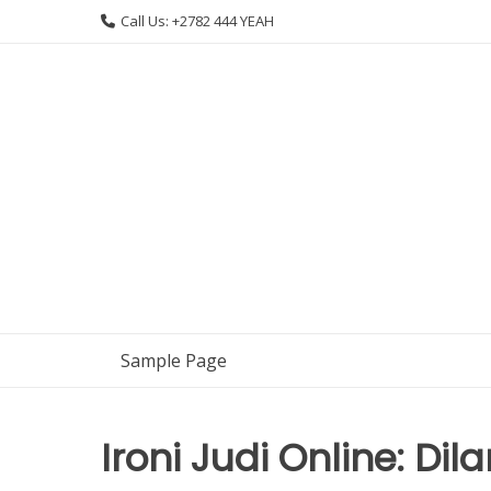
Skip
Call Us: +2782 444 YEAH
to
content
Sample Page
Ironi Judi Online: Di