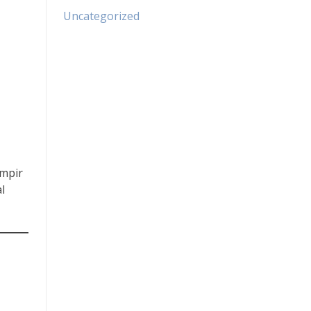
Uncategorized
mpir
l