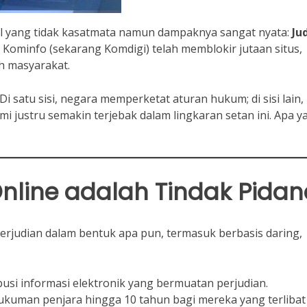
l yang tidak kasatmata namun dampaknya sangat nyata:
Ju
 Kominfo (sekarang Komdigi) telah memblokir jutaan situs,
ah masyarakat.
i satu sisi, negara memperketat aturan hukum; di sisi lain,
i justru semakin terjebak dalam lingkaran setan ini. Apa y
 Online adalah Tindak Pida
Perjudian dalam bentuk apa pun, termasuk berbasis daring,
busi informasi elektronik yang bermuatan perjudian.
uman penjara hingga 10 tahun bagi mereka yang terlibat