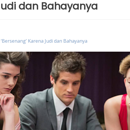
Judi dan Bahayanya
g ‘Bersenang’ Karena Judi dan Bahayanya