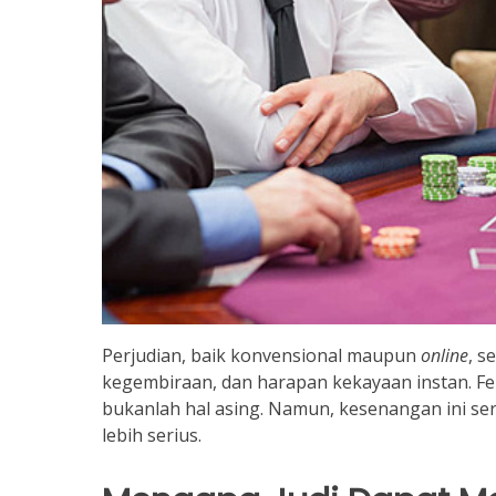
Perjudian, baik konvensional maupun
online
, s
kegembiraan, dan harapan kekayaan instan. 
bukanlah hal asing. Namun, kesenangan ini ser
lebih serius.