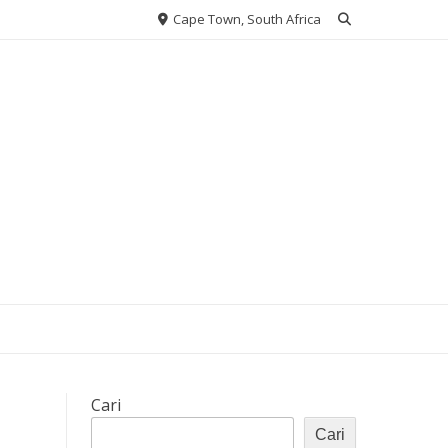
Cape Town, South Africa
Cari
Cari