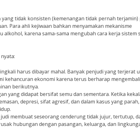
n yang tidak konsisten (kemenangan tidak pernah terjamin)
uan. Para ahli kejiwaan bahkan menyamakan mekanisme
u alkohol, karena sama-sama mengubah cara kerja sistem 
 nyata:
ngkali harus dibayar mahal. Banyak penjudi yang terjerat u
ami kehancuran ekonomi karena terus berharap mengembal
inan berikutnya.
n yang didapat bersifat semu dan sementara. Ketika keka
cemasan, depresi, sifat agresif, dan dalam kasus yang parah,
idup.
udi membuat seseorang cenderung tidak jujur, tertutup, d
rusak hubungan dengan pasangan, keluarga, dan lingkung