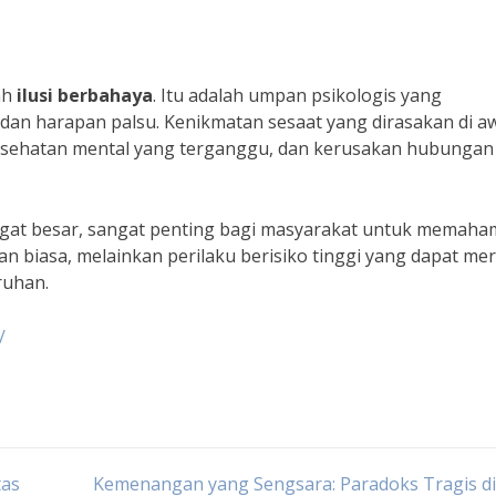
ah
ilusi berbahaya
. Itu adalah umpan psikologis yang
an harapan palsu. Kenikmatan sesaat yang dirasakan di a
 kesehatan mental yang terganggu, dan kerusakan hubungan
ngat besar, sangat penting bagi masyarakat untuk memaha
an biasa, melainkan perilaku berisiko tinggi yang dapat me
ruhan.
/
tas
Kemenangan yang Sengsara: Paradoks Tragis di