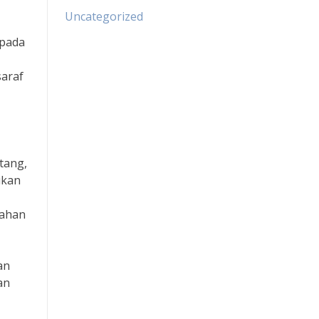
Uncategorized
 pada
saraf
tang,
ikan
lahan
an
an