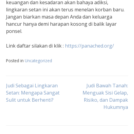
keuangan dan kesadaran akan bahaya adiksi,
lingkaran setan ini akan terus menelan korban baru.
Jangan biarkan masa depan Anda dan keluarga
hancur hanya demi harapan kosong di balik layar
ponsel.
Link daftar silakan di klik :
https://panached.org/
Posted in
Uncategorized
Navigasi
Judi Sebagai Lingkaran
Judi Bawah Tanah:
Setan: Mengapa Sangat
Menguak Sisi Gelap,
Sulit untuk Berhenti?
Risiko, dan Dampak
pos
Hukumnya