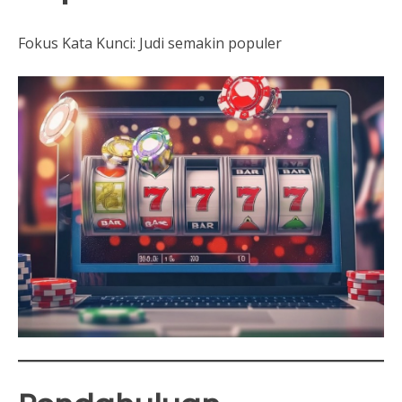
Fokus Kata Kunci: Judi semakin populer