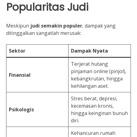
Popularitas Judi
Meskipun
judi semakin populer
, dampak yang
ditinggalkan sangatlah merusak:
Sektor
Dampak Nyata
Terjerat hutang
pinjaman online (pinjol),
Finansial
kebangkrutan, hingga
kehilangan aset.
Stres berat, depresi,
kecemasan kronis,
Psikologis
hingga keinginan bunuh
diri.
Kehancuran rumah