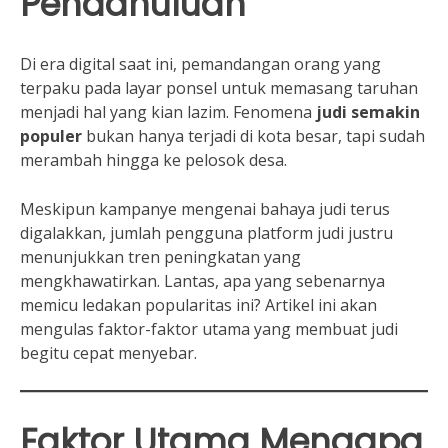
Pendahuluan
Di era digital saat ini, pemandangan orang yang
terpaku pada layar ponsel untuk memasang taruhan
menjadi hal yang kian lazim. Fenomena
judi semakin
populer
bukan hanya terjadi di kota besar, tapi sudah
merambah hingga ke pelosok desa.
Meskipun kampanye mengenai bahaya judi terus
digalakkan, jumlah pengguna platform judi justru
menunjukkan tren peningkatan yang
mengkhawatirkan. Lantas, apa yang sebenarnya
memicu ledakan popularitas ini? Artikel ini akan
mengulas faktor-faktor utama yang membuat judi
begitu cepat menyebar.
Faktor Utama Mengapa