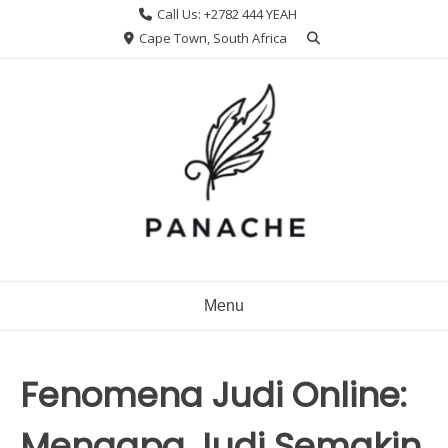
Skip
Call Us: +2782 444 YEAH
to
Cape Town, South Africa
content
Menu
Fenomena Judi Online:
Mengapa Judi Semakin