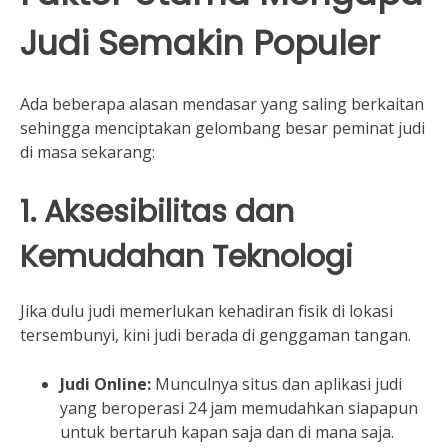
Judi Semakin Populer
Ada beberapa alasan mendasar yang saling berkaitan
sehingga menciptakan gelombang besar peminat judi
di masa sekarang:
1. Aksesibilitas dan
Kemudahan Teknologi
Jika dulu judi memerlukan kehadiran fisik di lokasi
tersembunyi, kini judi berada di genggaman tangan.
Judi Online:
Munculnya situs dan aplikasi judi
yang beroperasi 24 jam memudahkan siapapun
untuk bertaruh kapan saja dan di mana saja.