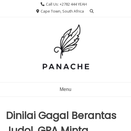
Skip
Call Us: +2782 444 YEAH
to
Cape Town, South Africa
content
Menu
Dinilai Gagal Berantas
Judol, GPA Minta