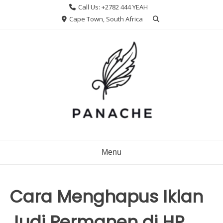
Skip
Call Us: +2782 444 YEAH
to
Cape Town, South Africa
content
Menu
Cara Menghapus Iklan
Judi Permanen di HP