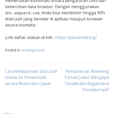
memerlukan kombinasi antara pengaturan DNS dan
kebersihan data browser. Dengan menggunakan
, Anda bisa memblokir hingga 90%
dns.adguard.com
iklan judi yang beredar di aplikasi maupun browser
secara otomatis.
Link daftar silakan di klik :
https://panached.org/
Posted in
Uncategorized
Navigasi
Cara Melaporkan Situs Judi
Pemblokiran Rekening
Online ke Pemerintah
Terkait Judol: Mengapa
secara Resmi dan Cepat
Terjadi dan Bagaimana
pos
Prosedurnya?