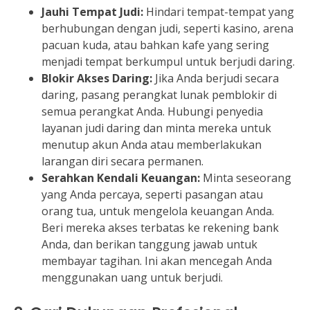
Jauhi Tempat Judi:
Hindari tempat-tempat yang
berhubungan dengan judi, seperti kasino, arena
pacuan kuda, atau bahkan kafe yang sering
menjadi tempat berkumpul untuk berjudi daring.
Blokir Akses Daring:
Jika Anda berjudi secara
daring, pasang perangkat lunak pemblokir di
semua perangkat Anda. Hubungi penyedia
layanan judi daring dan minta mereka untuk
menutup akun Anda atau memberlakukan
larangan diri secara permanen.
Serahkan Kendali Keuangan:
Minta seseorang
yang Anda percaya, seperti pasangan atau
orang tua, untuk mengelola keuangan Anda.
Beri mereka akses terbatas ke rekening bank
Anda, dan berikan tanggung jawab untuk
membayar tagihan. Ini akan mencegah Anda
menggunakan uang untuk berjudi.