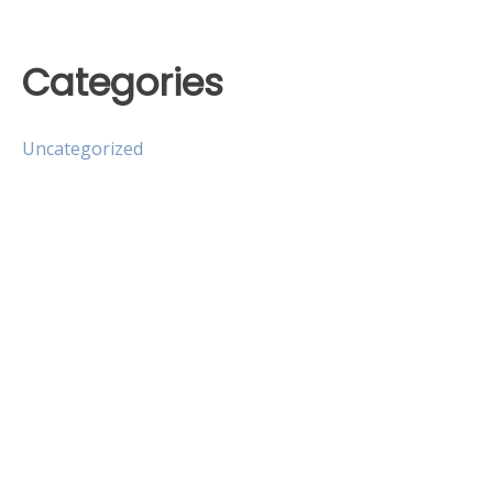
Categories
Uncategorized