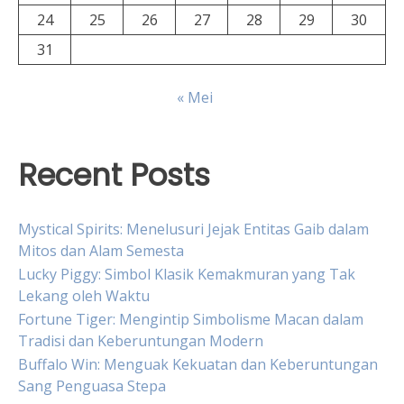
24
25
26
27
28
29
30
31
« Mei
Recent Posts
Mystical Spirits: Menelusuri Jejak Entitas Gaib dalam
Mitos dan Alam Semesta
Lucky Piggy: Simbol Klasik Kemakmuran yang Tak
Lekang oleh Waktu
Fortune Tiger: Mengintip Simbolisme Macan dalam
Tradisi dan Keberuntungan Modern
Buffalo Win: Menguak Kekuatan dan Keberuntungan
Sang Penguasa Stepa