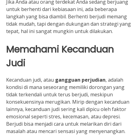
Jika Anda atau orang terdekat Anda sedang berjuang
untuk berhenti dari kebiasaan ini, ada beberapa
langkah yang bisa diambil. Berhenti berjudi memang
tidak mudah, tapi dengan dukungan dan strategi yang
tepat, hal ini sangat mungkin untuk dilakukan.
Memahami Kecanduan
Judi
Kecanduan judi, atau
gangguan perjudian
, adalah
kondisi di mana seseorang memiliki dorongan yang
tidak terkendali untuk terus berjudi, meskipun
konsekuensinya merugikan. Mirip dengan kecanduan
lainnya, kecanduan judi sering kali dipicu oleh faktor
emosional seperti stres, kecemasan, atau depresi.
Berjudi bisa menjadi cara untuk melarikan diri dari
masalah atau mencari sensasi yang menyenangkan.