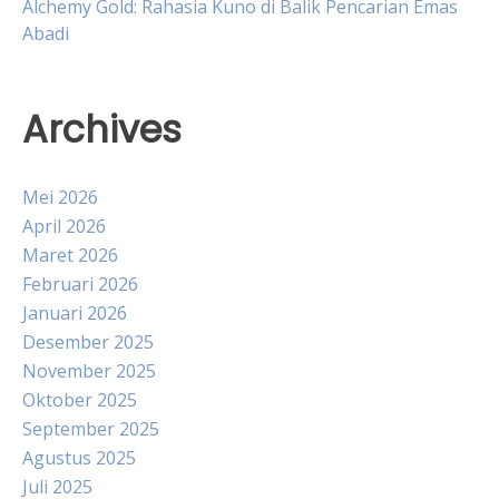
Alchemy Gold: Rahasia Kuno di Balik Pencarian Emas
Abadi
Archives
Mei 2026
April 2026
Maret 2026
Februari 2026
Januari 2026
Desember 2025
November 2025
Oktober 2025
September 2025
Agustus 2025
Juli 2025