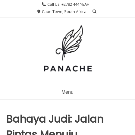
Skip
Call Us: +2782 444 YEAH
to
Cape Town, South Africa
content
Menu
Bahaya Judi: Jalan
Pintas Menuju