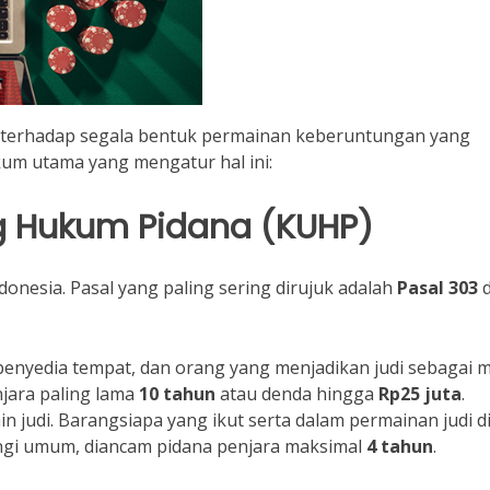
 terhadap segala bentuk permainan keberuntungan yang
um utama yang mengatur hal ini:
g Hukum Pidana (KUHP)
donesia. Pasal yang paling sering dirujuk adalah
Pasal 303
d
enyedia tempat, dan orang yang menjadikan judi sebagai 
njara paling lama
10 tahun
atau denda hingga
Rp25 juta
.
judi. Barangsiapa yang ikut serta dalam permainan judi di
ngi umum, diancam pidana penjara maksimal
4 tahun
.