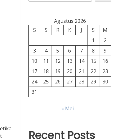
Agustus 2026
S
S
R
K
J
S
M
1
2
3
4
5
6
7
8
9
10
11
12
13
14
15
16
17
18
19
20
21
22
23
24
25
26
27
28
29
30
31
« Mei
etika
Recent Posts
t