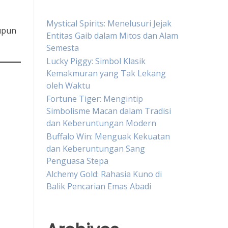
Mystical Spirits: Menelusuri Jejak
upun
Entitas Gaib dalam Mitos dan Alam
Semesta
Lucky Piggy: Simbol Klasik
Kemakmuran yang Tak Lekang
oleh Waktu
Fortune Tiger: Mengintip
Simbolisme Macan dalam Tradisi
dan Keberuntungan Modern
Buffalo Win: Menguak Kekuatan
dan Keberuntungan Sang
Penguasa Stepa
Alchemy Gold: Rahasia Kuno di
Balik Pencarian Emas Abadi