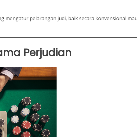
ng mengatur pelarangan judi, baik secara konvensional ma
ma Perjudian