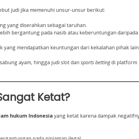
ebut judi jika memenuhi unsur-unsur berikut:
ng yang diserahkan sebagai taruhan.
lebih bergantung pada nasib atau keberuntungan daripada
k yang mendapatkan keuntungan dari kekalahan pihak lain
 sabung ayam, hingga judi slot dan
sports betting
di platform
Sangat Ketat?
alam hukum Indonesia
yang ketat karena dampak negatifn
ergantungan pada pinjaman ilegal.