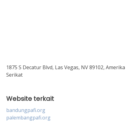
1875 S Decatur Blvd, Las Vegas, NV 89102, Amerika
Serikat
Website terkait
bandungpafi.org
palembangpafi.org