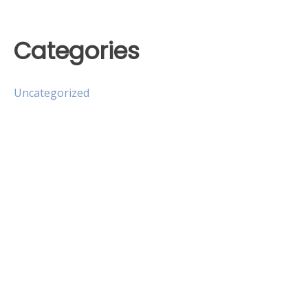
Categories
Uncategorized