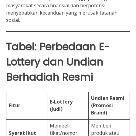
masyarakat secara finansial dan berpotensi
menyebabkan kecanduan yang merusak tatanan
sosial.
Tabel: Perbedaan E-
Lottery dan Undian
Berhadiah Resmi
Undian Resmi
E-Lottery
Fitur
(Promosi
(Judi)
Brand)
Membeli
Membeli
Syarat Ikut
tiket/nomor
produk atau