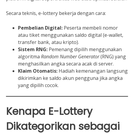
Secara teknis, e-lottery bekerja dengan cara:
Pembelian Digital:
Peserta membeli nomor
atau tiket menggunakan saldo digital (e-wallet,
transfer bank, atau kripto).
Sistem RNG:
Pemenang dipilih menggunakan
algoritma
Random Number Generator
(RNG) yang
menghasilkan angka secara acak di server.
Klaim Otomatis:
Hadiah kemenangan langsung
dikirimkan ke saldo akun pengguna jika angka
yang dipilih cocok.
Kenapa E-Lottery
Dikategorikan sebagai