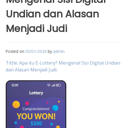
Undian dan Alasan
Menjadi Judi
Posted on
05/01/2026
by
admin
Tittle: Apa itu E-Lottery? Mengenal Sisi Digital Undian
dan Alasan Menjadi Judi.