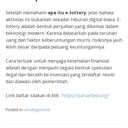
Setelah memahami
apa itu e-lottery
, jelas bahwa
aktivitas ini bukanlah sekadar hiburan digital biasa. E-
lottery adalah bentuk perjudian yang dikemas dalam
teknologi modern. Karena didasarkan pada taruhan
uang dan faktor keberuntungan murni, risikonya jauh
lebih besar daripada peluang keuntungannya.
Cara terbaik untuk menjaga kesehatan finansial
adalah dengan menjauhi segala bentuk spekulasi
ilegal dan beralih ke investasi yang terdaftar resmi
dan diawasi oleh pemerintah.
Link daftar silakan di klik :
https://panached.org/
Posted in
Uncategorized