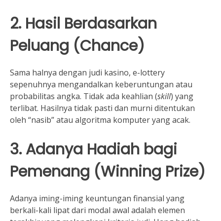
2. Hasil Berdasarkan
Peluang (Chance)
Sama halnya dengan judi kasino, e-lottery
sepenuhnya mengandalkan keberuntungan atau
probabilitas angka. Tidak ada keahlian (
skill
) yang
terlibat. Hasilnya tidak pasti dan murni ditentukan
oleh “nasib” atau algoritma komputer yang acak.
3. Adanya Hadiah bagi
Pemenang (Winning Prize)
Adanya iming-iming keuntungan finansial yang
berkali-kali lipat dari modal awal adalah elemen