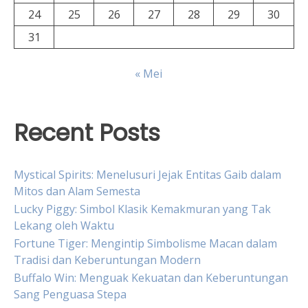
24
25
26
27
28
29
30
31
« Mei
Recent Posts
Mystical Spirits: Menelusuri Jejak Entitas Gaib dalam
Mitos dan Alam Semesta
Lucky Piggy: Simbol Klasik Kemakmuran yang Tak
Lekang oleh Waktu
Fortune Tiger: Mengintip Simbolisme Macan dalam
Tradisi dan Keberuntungan Modern
Buffalo Win: Menguak Kekuatan dan Keberuntungan
Sang Penguasa Stepa