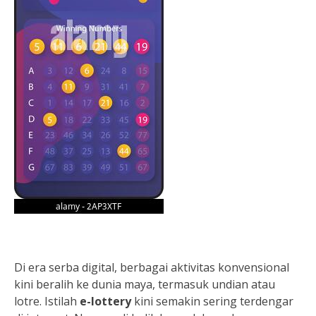
Di era serba digital, berbagai aktivitas konvensional
kini beralih ke dunia maya, termasuk undian atau
lotre. Istilah
e-lottery
kini semakin sering terdengar