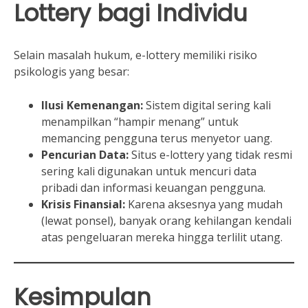
Lottery bagi Individu
Selain masalah hukum, e-lottery memiliki risiko
psikologis yang besar:
Ilusi Kemenangan:
Sistem digital sering kali
menampilkan “hampir menang” untuk
memancing pengguna terus menyetor uang.
Pencurian Data:
Situs e-lottery yang tidak resmi
sering kali digunakan untuk mencuri data
pribadi dan informasi keuangan pengguna.
Krisis Finansial:
Karena aksesnya yang mudah
(lewat ponsel), banyak orang kehilangan kendali
atas pengeluaran mereka hingga terlilit utang.
Kesimpulan