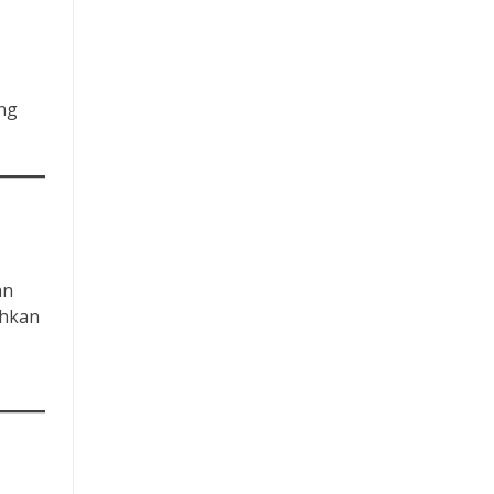
ng
an
ahkan