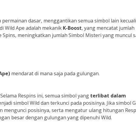
m permainan dasar, menggantikan semua simbol lain kecuali
i di Wild Ape adalah mekanik
K-Boost
, yang mencatat jumlah
 Spins, meningkatkan jumlah Simbol Misteri yang muncul s
 Ape)
mendarat di mana saja pada gulungan.
. Selama Respins ini, semua simbol yang
terlibat dalam
adi simbol Wild dan terkunci pada posisinya. Jika simbol G
an mengunci posisinya, serta mengatur ulang hitungan Resp
ngan besar dengan gulungan yang dipenuhi Wild.