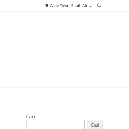
Cape Town, South Africa
Cari
Cari