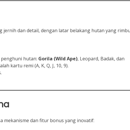
g jernih dan detail, dengan latar belakang hutan yang rimb
eh penghuni hutan:
Gorila (Wild Ape)
, Leopard, Badak, dan
h kartu remi (A, K, Q, J, 10, 9).
.
ma
 mekanisme dan fitur bonus yang inovatif: