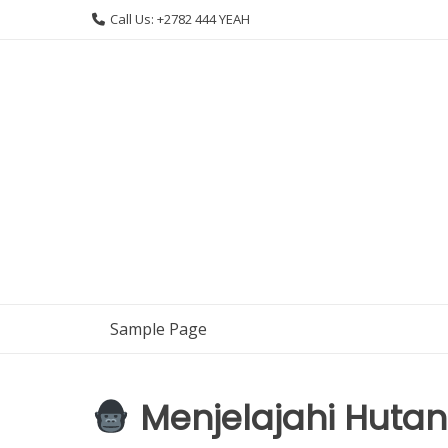
Skip
Call Us: +2782 444 YEAH
to
content
Sample Page
Menjelajahi Hutan 