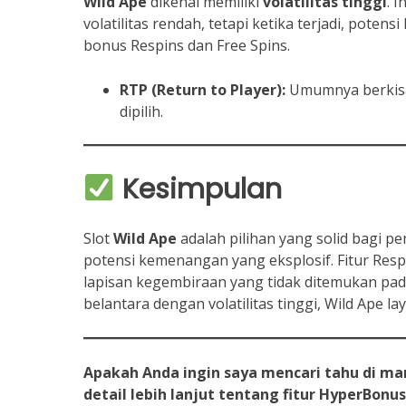
Wild Ape
dikenal memiliki
volatilitas tinggi
. 
volatilitas rendah, tetapi ketika terjadi, pote
bonus Respins dan Free Spins.
RTP (Return to Player):
Umumnya berkis
dipilih.
Kesimpulan
Slot
Wild Ape
adalah pilihan yang solid bagi 
potensi kemenangan yang eksplosif. Fitur Res
lapisan kegembiraan yang tidak ditemukan pada
belantara dengan volatilitas tinggi, Wild Ape la
Apakah Anda ingin saya mencari tahu di ma
detail lebih lanjut tentang fitur HyperBonus