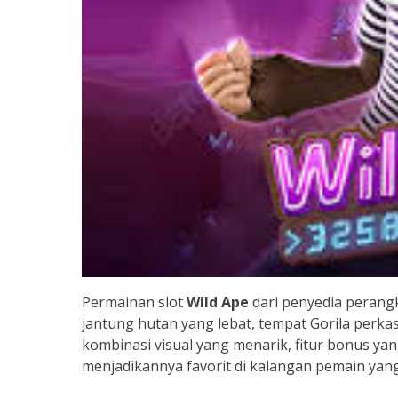
Permainan slot
Wild Ape
dari penyedia perang
jantung hutan yang lebat, tempat Gorila perkas
kombinasi visual yang menarik, fitur bonus y
menjadikannya favorit di kalangan pemain yang 