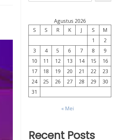
Agustus 2026
S
S
R
K
J
S
M
1
2
3
4
5
6
7
8
9
10
11
12
13
14
15
16
17
18
19
20
21
22
23
24
25
26
27
28
29
30
31
« Mei
Recent Posts