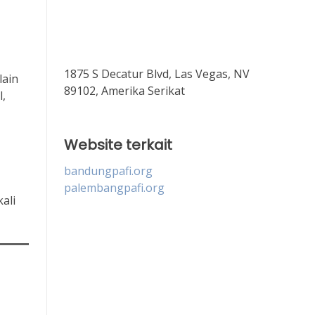
1875 S Decatur Blvd, Las Vegas, NV
lain
89102, Amerika Serikat
,
Website terkait
bandungpafi.org
palembangpafi.org
ali