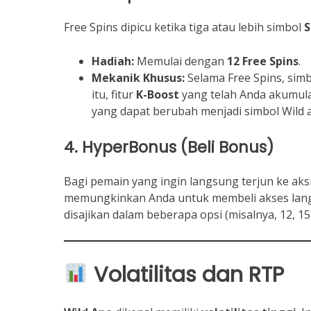
Free Spins dipicu ketika tiga atau lebih simbol
S
Hadiah:
Memulai dengan
12 Free Spins
.
Mekanik Khusus:
Selama Free Spins, sim
itu, fitur
K-Boost
yang telah Anda akumula
yang dapat berubah menjadi simbol Wild at
4. HyperBonus (Beli Bonus)
Bagi pemain yang ingin langsung terjun ke aks
memungkinkan Anda untuk membeli akses langsu
disajikan dalam beberapa opsi (misalnya, 12, 1
Volatilitas dan RTP