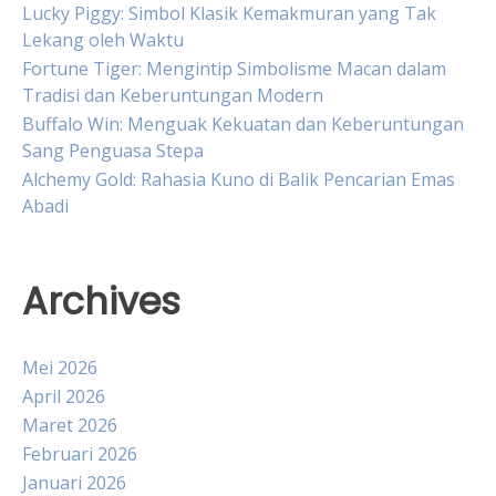
Lucky Piggy: Simbol Klasik Kemakmuran yang Tak
Lekang oleh Waktu
Fortune Tiger: Mengintip Simbolisme Macan dalam
Tradisi dan Keberuntungan Modern
Buffalo Win: Menguak Kekuatan dan Keberuntungan
Sang Penguasa Stepa
Alchemy Gold: Rahasia Kuno di Balik Pencarian Emas
Abadi
Archives
Mei 2026
April 2026
Maret 2026
Februari 2026
Januari 2026