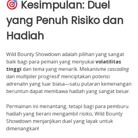
Kesimpulan: Duel
yang Penuh Risiko dan
Hadiah
Wild Bounty Showdown adalah pilihan yang sangat
baik bagi para pemain yang menyukai
volatilitas
tinggi
dan tema yang menarik. Mekanisme
cascading
dan
multiplier
progresif menciptakan potensi
adrenalin yang luar biasa—satu putaran kemenangan
beruntun dapat membawa hadiah yang sangat besar.
Permainan ini menantang, tetapi bagi para pemburu
hadiah yang berani mengambil risiko, Wild Bounty
Showdown menjanjikan duel yang layak untuk
dimenangkan!