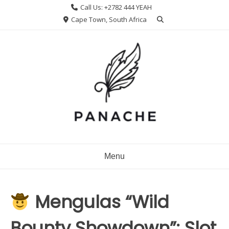
Skip
Call Us: +2782 444 YEAH
to
Cape Town, South Africa
content
Menu
Mengulas “Wild
Bounty Showdown”: Slot