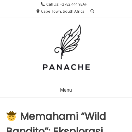
Skip
Call Us: +2782 444 YEAH
to
Cape Town, South Africa
content
Menu
Memahami “Wild
Bandito”: Eksplorasi