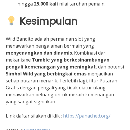
hingga
25.000 kali
nilai taruhan pemain.
Kesimpulan
Wild Bandito adalah permainan slot yang
menawarkan pengalaman bermain yang
menyenangkan dan dinamis
. Kombinasi dari
mekanisme
Tumble yang berkesinambungan
,
pengali kemenangan yang meningkat
, dan potensi
Simbol Wild yang berbingkai emas
menjadikan
setiap putaran menarik. Terlebih lagi, fitur Putaran
Gratis dengan pengali yang tidak diatur ulang
menawarkan peluang untuk meraih kemenangan
yang sangat signifikan.
Link daftar silakan di klik :
https://panached.org
/