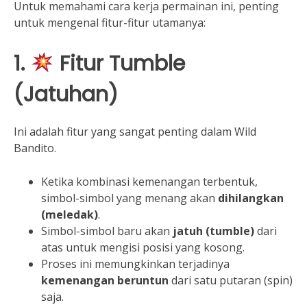
Untuk memahami cara kerja permainan ini, penting
untuk mengenal fitur-fitur utamanya:
1.
Fitur Tumble
(Jatuhan)
Ini adalah fitur yang sangat penting dalam Wild
Bandito.
Ketika kombinasi kemenangan terbentuk,
simbol-simbol yang menang akan
dihilangkan
(meledak)
.
Simbol-simbol baru akan
jatuh (tumble)
dari
atas untuk mengisi posisi yang kosong.
Proses ini memungkinkan terjadinya
kemenangan beruntun
dari satu putaran (spin)
saja.