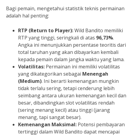
Bagi pemain, mengetahui statistik teknis permainan
adalah hal penting:
RTP (Return to Player):
Wild Bandito memiliki
RTP yang tinggi, seringkali di atas
96,73%
.
Angka ini menunjukkan persentase teoritis dari
total taruhan yang akan dibayarkan kembali
kepada pemain dalam jangka waktu yang lama.
Volatilitas:
Permainan ini memiliki volatilitas
yang dikategorikan sebagai
Menengah
(Medium)
. Ini berarti kemenangan mungkin
tidak terlalu sering, tetapi cenderung lebih
seimbang antara ukuran kemenangan kecil dan
besar, dibandingkan slot volatilitas rendah
(sering menang kecil) atau tinggi (jarang
menang, tapi sangat besar).
Kemenangan Maksimal:
Potensi pembayaran
tertinggi dalam Wild Bandito dapat mencapai