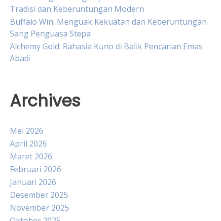
Tradisi dan Keberuntungan Modern
Buffalo Win: Menguak Kekuatan dan Keberuntungan
Sang Penguasa Stepa
Alchemy Gold: Rahasia Kuno di Balik Pencarian Emas
Abadi
Archives
Mei 2026
April 2026
Maret 2026
Februari 2026
Januari 2026
Desember 2025
November 2025
Oktober 2025