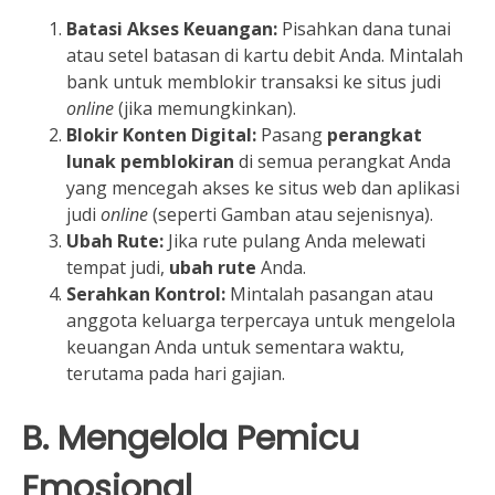
Batasi Akses Keuangan:
Pisahkan dana tunai
atau setel batasan di kartu debit Anda. Mintalah
bank untuk memblokir transaksi ke situs judi
online
(jika memungkinkan).
Blokir Konten Digital:
Pasang
perangkat
lunak pemblokiran
di semua perangkat Anda
yang mencegah akses ke situs web dan aplikasi
judi
online
(seperti Gamban atau sejenisnya).
Ubah Rute:
Jika rute pulang Anda melewati
tempat judi,
ubah rute
Anda.
Serahkan Kontrol:
Mintalah pasangan atau
anggota keluarga terpercaya untuk mengelola
keuangan Anda untuk sementara waktu,
terutama pada hari gajian.
B. Mengelola Pemicu
Emosional