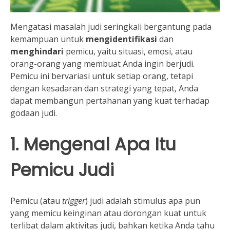
Mengatasi masalah judi seringkali bergantung pada
kemampuan untuk
mengidentifikasi
dan
menghindari
pemicu, yaitu situasi, emosi, atau
orang-orang yang membuat Anda ingin berjudi.
Pemicu ini bervariasi untuk setiap orang, tetapi
dengan kesadaran dan strategi yang tepat, Anda
dapat membangun pertahanan yang kuat terhadap
godaan judi.
1. Mengenal Apa Itu
Pemicu Judi
Pemicu (atau
trigger
) judi adalah stimulus apa pun
yang memicu keinginan atau dorongan kuat untuk
terlibat dalam aktivitas judi, bahkan ketika Anda tahu