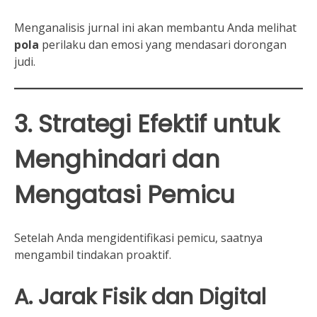
Menganalisis jurnal ini akan membantu Anda melihat
pola
perilaku dan emosi yang mendasari dorongan
judi.
3. Strategi Efektif untuk
Menghindari dan
Mengatasi Pemicu
Setelah Anda mengidentifikasi pemicu, saatnya
mengambil tindakan proaktif.
A. Jarak Fisik dan Digital