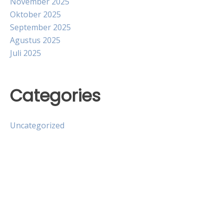
November 2025
Oktober 2025
September 2025
Agustus 2025
Juli 2025
Categories
Uncategorized