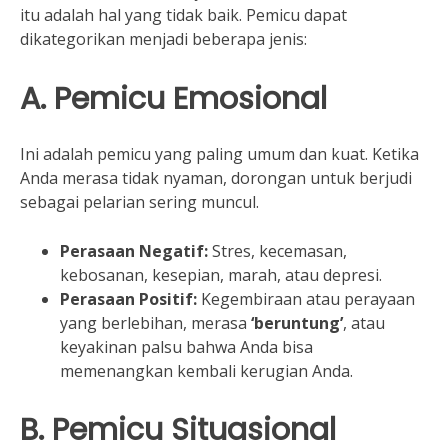
itu adalah hal yang tidak baik. Pemicu dapat
dikategorikan menjadi beberapa jenis:
A. Pemicu Emosional
Ini adalah pemicu yang paling umum dan kuat. Ketika
Anda merasa tidak nyaman, dorongan untuk berjudi
sebagai pelarian sering muncul.
Perasaan Negatif:
Stres, kecemasan,
kebosanan, kesepian, marah, atau depresi.
Perasaan Positif:
Kegembiraan atau perayaan
yang berlebihan, merasa
‘beruntung’
, atau
keyakinan palsu bahwa Anda bisa
memenangkan kembali kerugian Anda.
B. Pemicu Situasional