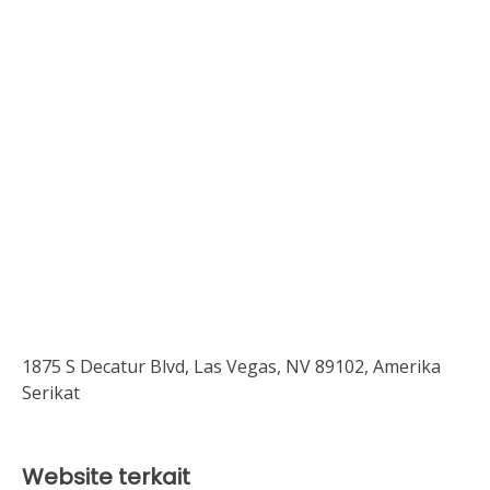
1875 S Decatur Blvd, Las Vegas, NV 89102, Amerika
Serikat
Website terkait