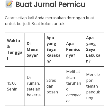
Buat Jurnal Pemicu
Catat setiap kali Anda merasakan dorongan kuat
untuk berjudi. Buat kolom untuk:
Apa
Apa
Waktu
Di
yang
Apa
yang
&
Mana
Saya
Pemicu
Saya
Tangga
Saya?
Rasaka
nya?
Lakuka
l
n?
n?
Melihat
Menele
Di
iklan
Stres
pon
15:00,
rumah,
taruhan
dan
teman
Senin
setelah
di
bosan
penduk
bekerja
handpho
ung
ne