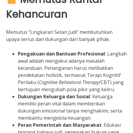
Kehancuran
Memutus “Lingkaran Setan Judi” membutuhkan
upaya serius dan dukungan dari banyak pihak.
Pengakuan dan Bantuan Profesional
: Langkah
awal adalah mengakui adanya masalah
kecanduan. Penanganan harus melibatkan
pendekatan holistik, termasuk Terapi Kognitif
Perilaku (
Cognitive Behavioral Therapy
/CBT) yang
bertujuan mengubah pola pikir yang keliru.
Dukungan Keluarga dan Sosial
: Keluarga
memiliki peran vital dalam memberikan
dukungan emosional tanpa menghakimi, serta
membantu mengelola keuangan.
Peran Pemerintah dan Masyarakat
: Edukasi
tentang bahaya judi, penegakan hukum yang