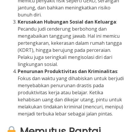
memicu penyakit fisik seperti GERD, serangan
jantung, dan bahkan meningkatkan risiko
bunuh diri.
Kerusakan Hubungan Sosial dan Keluarga
:
Pecandu judi cenderung berbohong dan
mengabaikan tanggung jawab. Hal ini memicu
pertengkaran, kekerasan dalam rumah tangga
(KDRT), hingga berujung pada perceraian.
Pelaku juga seringkali mengisolasi diri dari
lingkungan sosial.
Penurunan Produktivitas dan Kriminalitas
:
Fokus dan waktu yang dihabiskan untuk berjudi
menyebabkan penurunan drastis pada
produktivitas kerja atau belajar. Ketika
kehabisan uang dan dikejar utang, pintu untuk
melakukan tindakan kriminal (mencuri, menipu)
menjadi terbuka lebar sebagai jalan pintas.
Memutus Rantai