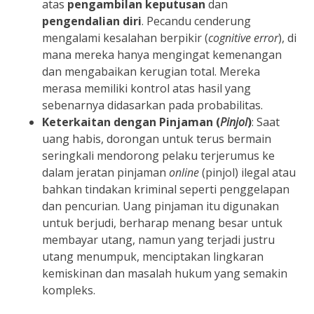
atas
pengambilan keputusan
dan
pengendalian diri
. Pecandu cenderung
mengalami kesalahan berpikir (
cognitive error
), di
mana mereka hanya mengingat kemenangan
dan mengabaikan kerugian total. Mereka
merasa memiliki kontrol atas hasil yang
sebenarnya didasarkan pada probabilitas.
Keterkaitan dengan Pinjaman (
Pinjol
)
: Saat
uang habis, dorongan untuk terus bermain
seringkali mendorong pelaku terjerumus ke
dalam jeratan pinjaman
online
(pinjol) ilegal atau
bahkan tindakan kriminal seperti penggelapan
dan pencurian. Uang pinjaman itu digunakan
untuk berjudi, berharap menang besar untuk
membayar utang, namun yang terjadi justru
utang menumpuk, menciptakan lingkaran
kemiskinan dan masalah hukum yang semakin
kompleks.