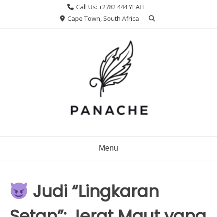
Skip
Call Us: +2782 444 YEAH
to
Cape Town, South Africa
content
Menu
Judi “Lingkaran
Setan”: Jerat Maut yang