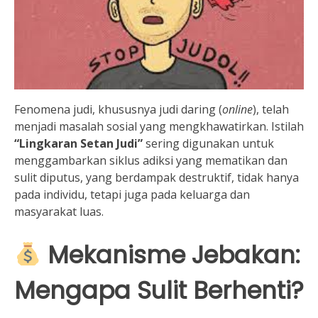
Fenomena judi, khususnya judi daring (
online
), telah
menjadi masalah sosial yang mengkhawatirkan. Istilah
“Lingkaran Setan Judi”
sering digunakan untuk
menggambarkan siklus adiksi yang mematikan dan
sulit diputus, yang berdampak destruktif, tidak hanya
pada individu, tetapi juga pada keluarga dan
masyarakat luas.
Mekanisme Jebakan:
Mengapa Sulit Berhenti?