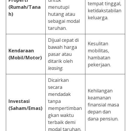
tempat tinggal,
(Rumah/Tana
menutupi
ketidakstabilan
h)
hutang atau
keluarga.
sebagai modal
taruhan.
Dijual cepat di
Kesulitan
bawah harga
Kendaraan
mobilitas,
pasar atau
(Mobil/Motor)
hambatan
ditarik oleh
pekerjaan.
leasing
.
Dicairkan
secara
Kehilangan
mendadak
keamanan
Investasi
tanpa
finansial masa
(Saham/Emas)
mempertimban
depan dan
gkan waktu
dana pensiun.
terbaik demi
modal taruhan.