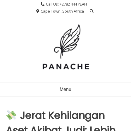
Skip
Call Us: +2782 444 YEAH
to
Cape Town, South Africa
content
Menu
Jerat Kehilangan
Aset Akibat Judi: Lebih