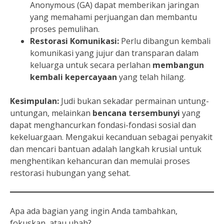
Anonymous (GA) dapat memberikan jaringan
yang memahami perjuangan dan membantu
proses pemulihan.
Restorasi Komunikasi:
Perlu dibangun kembali
komunikasi yang jujur dan transparan dalam
keluarga untuk secara perlahan
membangun
kembali kepercayaan
yang telah hilang.
Kesimpulan:
Judi bukan sekadar permainan untung-
untungan, melainkan
bencana tersembunyi
yang
dapat menghancurkan fondasi-fondasi sosial dan
kekeluargaan. Mengakui kecanduan sebagai penyakit
dan mencari bantuan adalah langkah krusial untuk
menghentikan kehancuran dan memulai proses
restorasi hubungan yang sehat.
Apa ada bagian yang ingin Anda tambahkan,
fokuskan, atau ubah?