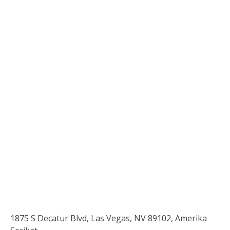
1875 S Decatur Blvd, Las Vegas, NV 89102, Amerika