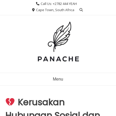
Skip
Call Us: +2782 444 YEAH
to
Cape Town, South Africa
content
Menu
Kerusakan
Hubungan Sosial dan