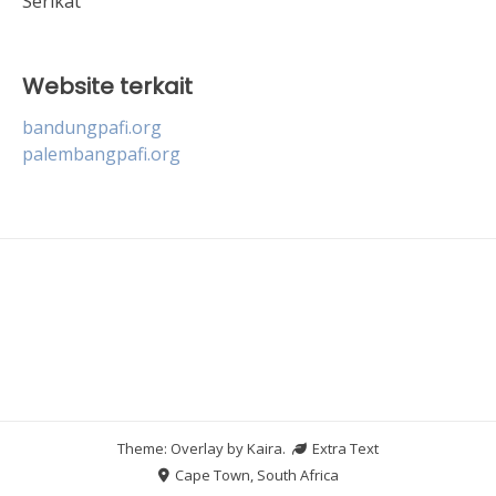
Serikat
Website terkait
bandungpafi.org
palembangpafi.org
Theme: Overlay by
Kaira
.
Extra Text
Cape Town, South Africa