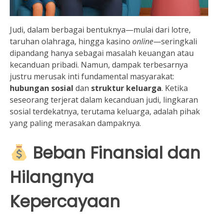
Judi, dalam berbagai bentuknya—mulai dari lotre,
taruhan olahraga, hingga kasino
online
—seringkali
dipandang hanya sebagai masalah keuangan atau
kecanduan pribadi. Namun, dampak terbesarnya
justru merusak inti fundamental masyarakat:
hubungan sosial
dan
struktur keluarga
. Ketika
seseorang terjerat dalam kecanduan judi, lingkaran
sosial terdekatnya, terutama keluarga, adalah pihak
yang paling merasakan dampaknya.
Beban Finansial dan
Hilangnya
Kepercayaan