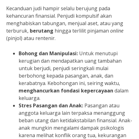
Kecanduan judi hampir selalu berujung pada
kehancuran finansial. Penjudi kompulsif akan
menghabiskan tabungan, menjual aset, atau yang
terburuk,
berutang
hingga terlilit pinjaman
online
(pinjol) atau rentenir.
Bohong dan Manipulasi:
Untuk menutupi
kerugian dan mendapatkan uang tambahan
untuk berjudi, penjudi seringkali mulai
berbohong kepada pasangan, anak, dan
kerabatnya. Kebohongan ini, seiring waktu,
menghancurkan fondasi kepercayaan
dalam
keluarga.
Stres Pasangan dan Anak:
Pasangan atau
anggota keluarga lain terpaksa menanggung
beban utang dan ketidakstabilan finansial. Anak-
anak mungkin mengalami dampak psikologis
karena melihat konflik orang tua, kekurangan