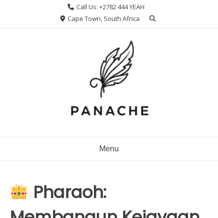
Skip
Call Us: +2782 444 YEAH
to
Cape Town, South Africa
content
Menu
Pharaoh:
Membangun Kejayaan