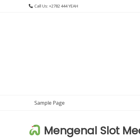
Skip
Call Us: +2782 444 YEAH
to
content
Sample Page
Mengenal Slot Me