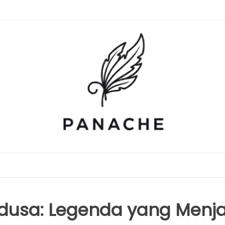
dusa: Legenda yang Menja