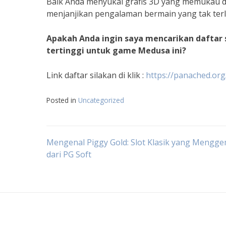
Baik Anda menyukai grafis 3D yang memukau da
menjanjikan pengalaman bermain yang tak ter
Apakah Anda ingin saya mencarikan daftar s
tertinggi untuk game Medusa ini?
Link daftar silakan di klik :
https://panached.org
Posted in
Uncategorized
Navigasi
Mengenal Piggy Gold: Slot Klasik yang Mengg
dari PG Soft
pos