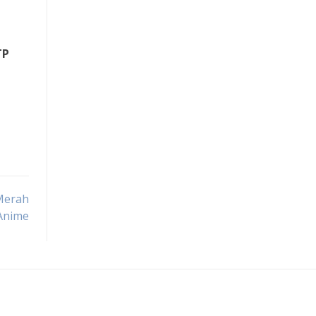
TP
Merah
 Anime