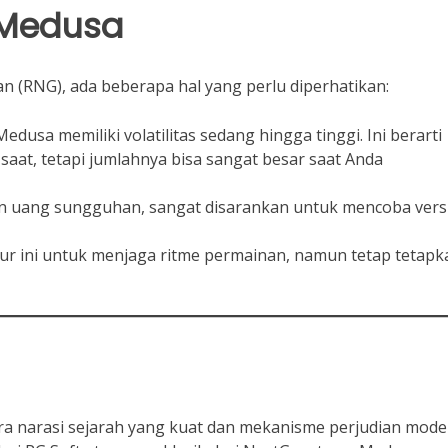
 Medusa
 (RNG), ada beberapa hal yang perlu diperhatikan:
edusa memiliki volatilitas sedang hingga tinggi. Ini berarti
saat, tetapi jumlahnya bisa sangat besar saat Anda
uang sungguhan, sangat disarankan untuk mencoba vers
ur ini untuk menjaga ritme permainan, namun tetap tetapk
a narasi sejarah yang kuat dan mekanisme perjudian mode