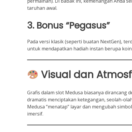
permainan). Di babak ini, kemenangan Anda seri
taruhan awal.
3. Bonus “Pegasus”
Pada versi klasik (seperti buatan NextGen), ter
untuk mendapatkan hadiah instan berupa koin
Visual dan Atmos
Grafis dalam slot Medusa biasanya dirancang
dramatis menciptakan ketegangan, seolah-olah 
Medusa “menatap” layar dan mengubah simbol
imersif.