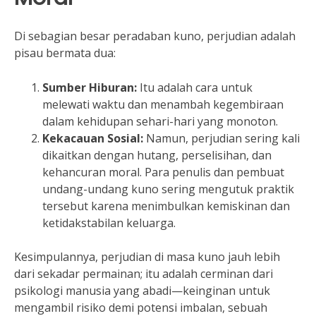
Di sebagian besar peradaban kuno, perjudian adalah
pisau bermata dua:
Sumber Hiburan:
Itu adalah cara untuk
melewati waktu dan menambah kegembiraan
dalam kehidupan sehari-hari yang monoton.
Kekacauan Sosial:
Namun, perjudian sering kali
dikaitkan dengan hutang, perselisihan, dan
kehancuran moral. Para penulis dan pembuat
undang-undang kuno sering mengutuk praktik
tersebut karena menimbulkan kemiskinan dan
ketidakstabilan keluarga.
Kesimpulannya, perjudian di masa kuno jauh lebih
dari sekadar permainan; itu adalah cerminan dari
psikologi manusia yang abadi—keinginan untuk
mengambil risiko demi potensi imbalan, sebuah