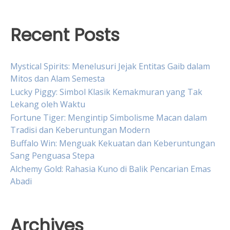
Recent Posts
Mystical Spirits: Menelusuri Jejak Entitas Gaib dalam
Mitos dan Alam Semesta
Lucky Piggy: Simbol Klasik Kemakmuran yang Tak
Lekang oleh Waktu
Fortune Tiger: Mengintip Simbolisme Macan dalam
Tradisi dan Keberuntungan Modern
Buffalo Win: Menguak Kekuatan dan Keberuntungan
Sang Penguasa Stepa
Alchemy Gold: Rahasia Kuno di Balik Pencarian Emas
Abadi
Archives