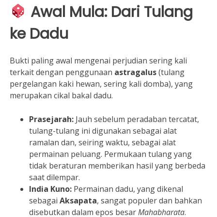
Awal Mula: Dari Tulang
ke Dadu
Bukti paling awal mengenai perjudian sering kali
terkait dengan penggunaan
astragalus
(tulang
pergelangan kaki hewan, sering kali domba), yang
merupakan cikal bakal dadu.
Prasejarah:
Jauh sebelum peradaban tercatat,
tulang-tulang ini digunakan sebagai alat
ramalan dan, seiring waktu, sebagai alat
permainan peluang. Permukaan tulang yang
tidak beraturan memberikan hasil yang berbeda
saat dilempar.
India Kuno:
Permainan dadu, yang dikenal
sebagai
Aksapata
, sangat populer dan bahkan
disebutkan dalam epos besar
Mahabharata
.