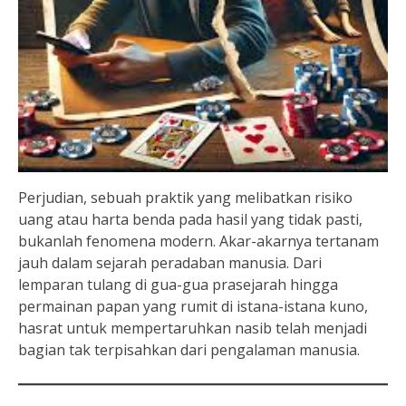
Perjudian, sebuah praktik yang melibatkan risiko
uang atau harta benda pada hasil yang tidak pasti,
bukanlah fenomena modern. Akar-akarnya tertanam
jauh dalam sejarah peradaban manusia. Dari
lemparan tulang di gua-gua prasejarah hingga
permainan papan yang rumit di istana-istana kuno,
hasrat untuk mempertaruhkan nasib telah menjadi
bagian tak terpisahkan dari pengalaman manusia.