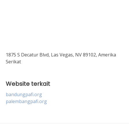
1875 S Decatur Blvd, Las Vegas, NV 89102, Amerika
Serikat
Website terkait
bandungpafi.org
palembangpafi.org