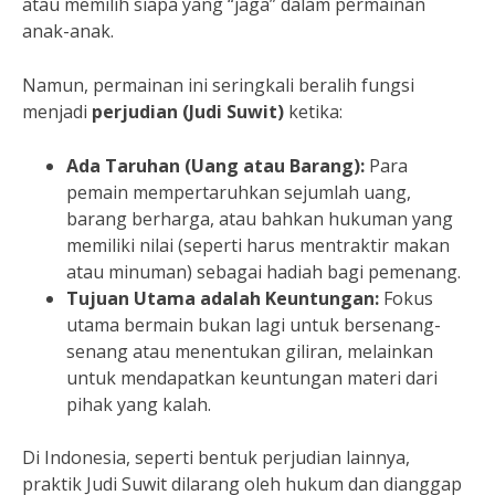
atau memilih siapa yang “jaga” dalam permainan
anak-anak.
Namun, permainan ini seringkali beralih fungsi
menjadi
perjudian (Judi Suwit)
ketika:
Ada Taruhan (Uang atau Barang):
Para
pemain mempertaruhkan sejumlah uang,
barang berharga, atau bahkan hukuman yang
memiliki nilai (seperti harus mentraktir makan
atau minuman) sebagai hadiah bagi pemenang.
Tujuan Utama adalah Keuntungan:
Fokus
utama bermain bukan lagi untuk bersenang-
senang atau menentukan giliran, melainkan
untuk mendapatkan keuntungan materi dari
pihak yang kalah.
Di Indonesia, seperti bentuk perjudian lainnya,
praktik Judi Suwit dilarang oleh hukum dan dianggap