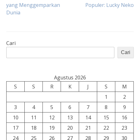
Navigasi
yang Menggemparkan
Populer: Lucky Neko
Dunia
pos
Cari
Cari
Agustus 2026
S
S
R
K
J
S
M
1
2
3
4
5
6
7
8
9
10
11
12
13
14
15
16
17
18
19
20
21
22
23
24
25
26
27
28
29
30