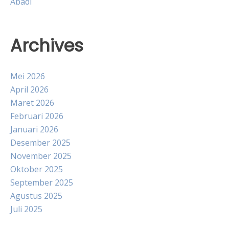
Abadi
Archives
Mei 2026
April 2026
Maret 2026
Februari 2026
Januari 2026
Desember 2025
November 2025
Oktober 2025
September 2025
Agustus 2025
Juli 2025