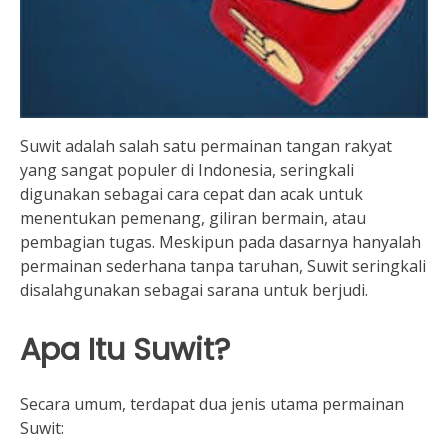
Suwit adalah salah satu permainan tangan rakyat
yang sangat populer di Indonesia, seringkali
digunakan sebagai cara cepat dan acak untuk
menentukan pemenang, giliran bermain, atau
pembagian tugas. Meskipun pada dasarnya hanyalah
permainan sederhana tanpa taruhan, Suwit seringkali
disalahgunakan sebagai sarana untuk berjudi.
Apa Itu Suwit?
Secara umum, terdapat dua jenis utama permainan
Suwit: