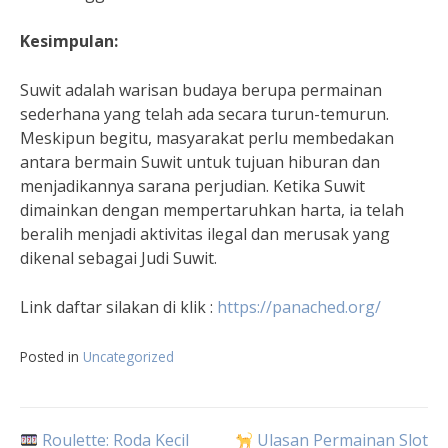
Kesimpulan:
Suwit adalah warisan budaya berupa permainan
sederhana yang telah ada secara turun-temurun.
Meskipun begitu, masyarakat perlu membedakan
antara bermain Suwit untuk tujuan hiburan dan
menjadikannya sarana perjudian. Ketika Suwit
dimainkan dengan mempertaruhkan harta, ia telah
beralih menjadi aktivitas ilegal dan merusak yang
dikenal sebagai Judi Suwit.
Link daftar silakan di klik :
https://panached.org
/
Posted in
Uncategorized
Roulette: Roda Kecil
Ulasan Permainan Slot