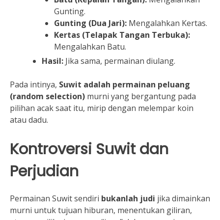
Gunting.
Gunting (Dua Jari):
Mengalahkan Kertas.
Kertas (Telapak Tangan Terbuka):
Mengalahkan Batu.
Hasil:
Jika sama, permainan diulang.
Pada intinya,
Suwit adalah permainan peluang
(random selection)
murni yang bergantung pada
pilihan acak saat itu, mirip dengan melempar koin
atau dadu.
Kontroversi Suwit dan
Perjudian
Permainan Suwit sendiri
bukanlah judi
jika dimainkan
murni untuk tujuan hiburan, menentukan giliran,