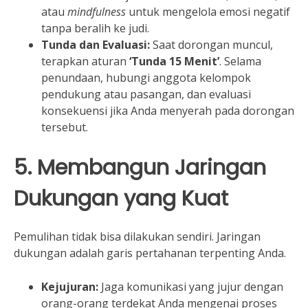
atau
mindfulness
untuk mengelola emosi negatif
tanpa beralih ke judi.
Tunda dan Evaluasi:
Saat dorongan muncul,
terapkan aturan
‘Tunda 15 Menit’
. Selama
penundaan, hubungi anggota kelompok
pendukung atau pasangan, dan evaluasi
konsekuensi jika Anda menyerah pada dorongan
tersebut.
5. Membangun Jaringan
Dukungan yang Kuat
Pemulihan tidak bisa dilakukan sendiri. Jaringan
dukungan adalah garis pertahanan terpenting Anda.
Kejujuran:
Jaga komunikasi yang jujur dengan
orang-orang terdekat Anda mengenai proses