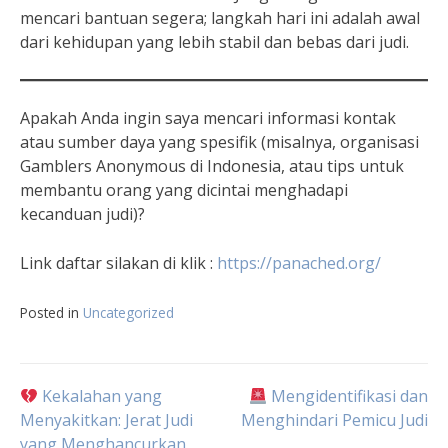
mencari bantuan segera; langkah hari ini adalah awal
dari kehidupan yang lebih stabil dan bebas dari judi.
Apakah Anda ingin saya mencari informasi kontak
atau sumber daya yang spesifik (misalnya, organisasi
Gamblers Anonymous di Indonesia, atau tips untuk
membantu orang yang dicintai menghadapi
kecanduan judi)?
Link daftar silakan di klik :
https://panached.org
/
Posted in
Uncategorized
Navigasi
Kekalahan yang
Mengidentifikasi dan
Menyakitkan: Jerat Judi
Menghindari Pemicu Judi
yang Menghancurkan