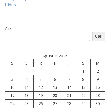
pos
Hidup
Cari
Cari
Agustus 2026
S
S
R
K
J
S
M
1
2
3
4
5
6
7
8
9
10
11
12
13
14
15
16
17
18
19
20
21
22
23
24
25
26
27
28
29
30