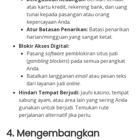
atas kartu kredit, rekening bank, dan uang
tunai kepada pasangan atau orang
kepercayaan Anda.
Atur Batasan Penarikan:
Batasi penarikan
harian/mingguan yang sangat ketat.
Blokir Akses Digital:
Pasang
software
pemblokiran situs judi
(
gambling blockers
) pada semua perangkat
Anda.
Batalkan langganan
email
atau pesan teks
dari layanan judi
online
.
Hindari Tempat Berjudi:
Jauhi kasino, tempat
sabung ayam, atau area lain yang sering Anda
gunakan untuk berjudi. Temukan rute
perjalanan alternatif jika perlu.
4. Mengembangkan