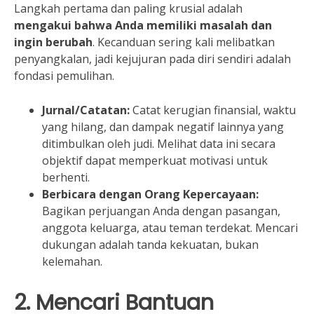
Langkah pertama dan paling krusial adalah
mengakui bahwa Anda memiliki masalah dan
ingin berubah
. Kecanduan sering kali melibatkan
penyangkalan, jadi kejujuran pada diri sendiri adalah
fondasi pemulihan.
Jurnal/Catatan:
Catat kerugian finansial, waktu
yang hilang, dan dampak negatif lainnya yang
ditimbulkan oleh judi. Melihat data ini secara
objektif dapat memperkuat motivasi untuk
berhenti.
Berbicara dengan Orang Kepercayaan:
Bagikan perjuangan Anda dengan pasangan,
anggota keluarga, atau teman terdekat. Mencari
dukungan adalah tanda kekuatan, bukan
kelemahan.
2. Mencari Bantuan