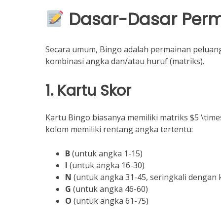
Dasar-Dasar Perm
Secara umum, Bingo adalah permainan peluang
kombinasi angka dan/atau huruf (matriks).
1. Kartu Skor
Kartu Bingo biasanya memiliki matriks $5 \time
kolom memiliki rentang angka tertentu:
B
(untuk angka 1-15)
I
(untuk angka 16-30)
N
(untuk angka 31-45, seringkali dengan k
G
(untuk angka 46-60)
O
(untuk angka 61-75)