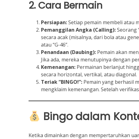
2. Cara Bermain
Persiapan:
Setiap pemain membeli atau m
Pemanggilan Angka (Calling):
Seorang “
secara acak (misalnya, dari bola atau ge
atau “G-46”.
Penandaan (Daubing):
Pemain akan menge
Jika ada, mereka menutupinya dengan pena
Kemenangan:
Permainan berlanjut hingg
secara horizontal, vertikal, atau diagonal.
Teriak “BINGO!”:
Pemain yang berhasil m
mengklaim kemenangan. Setelah verifika
Bingo dalam Konte
Ketika dimainkan dengan mempertaruhkan uang