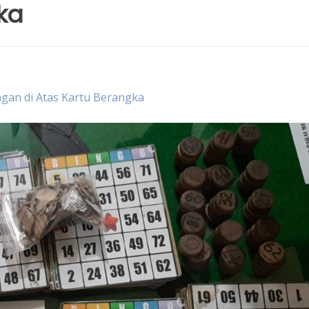
ka
an di Atas Kartu Berangka