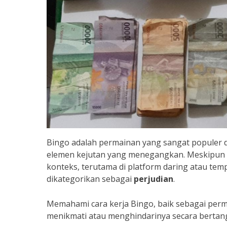
Bingo adalah permainan yang sangat populer d
elemen kejutan yang menegangkan. Meskipun s
konteks, terutama di platform daring atau te
dikategorikan sebagai
perjudian
.
Memahami cara kerja Bingo, baik sebagai perma
menikmati atau menghindarinya secara bertan