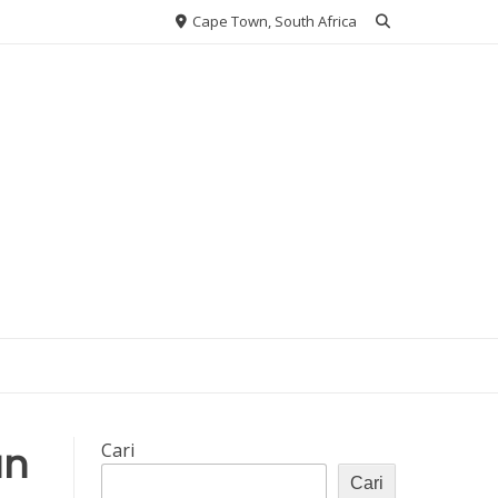
Cape Town, South Africa
an
Cari
Cari