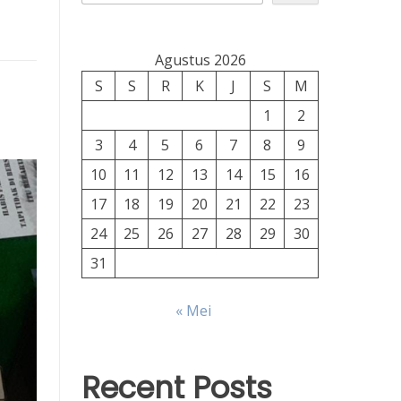
Agustus 2026
S
S
R
K
J
S
M
1
2
3
4
5
6
7
8
9
10
11
12
13
14
15
16
17
18
19
20
21
22
23
24
25
26
27
28
29
30
31
« Mei
Recent Posts