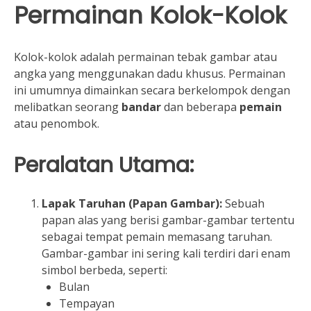
Permainan Kolok-Kolok
Kolok-kolok adalah permainan tebak gambar atau
angka yang menggunakan dadu khusus. Permainan
ini umumnya dimainkan secara berkelompok dengan
melibatkan seorang
bandar
dan beberapa
pemain
atau penombok.
Peralatan Utama:
Lapak Taruhan (Papan Gambar):
Sebuah
papan alas yang berisi gambar-gambar tertentu
sebagai tempat pemain memasang taruhan.
Gambar-gambar ini sering kali terdiri dari enam
simbol berbeda, seperti:
Bulan
Tempayan