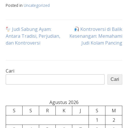
Posted in
Uncategorized
Navigasi
Judi Sabung Ayam:
Kontroversi di Balik
Antara Tradisi, Perjudian,
Kesenangan: Memahami
dan Kontroversi
Judi Kolam Pancing
pos
Cari
Cari
Agustus 2026
S
S
R
K
J
S
M
1
2