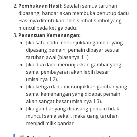
Pembukaan Hasil:
Setelah semua taruhan
dipasang, bandar akan membuka penutup dadu.
Hasilnya ditentukan oleh simbol-simbol yang
muncul pada ketiga dadu.
Penentuan Kemenangan:
Jika satu dadu menunjukkan gambar yang
dipasang pemain, pemain dibayar sesuai
taruhan awal (biasanya 1:1).
Jika dua dadu menunjukkan gambar yang
sama, pembayaran akan lebih besar
(misalnya 1:2).
Jika ketiga dadu menunjukkan gambar yang
sama, kemenangan yang didapat pemain
akan sangat besar (misalnya 1:3).
Jika gambar yang dipasang pemain tidak
muncul sama sekali, maka uang taruhan
menjadi milik bandar.