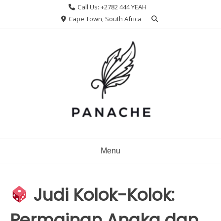
Skip
Call Us: +2782 444 YEAH
to
Cape Town, South Africa
content
Menu
Judi Kolok-Kolok:
Permainan Angka dan