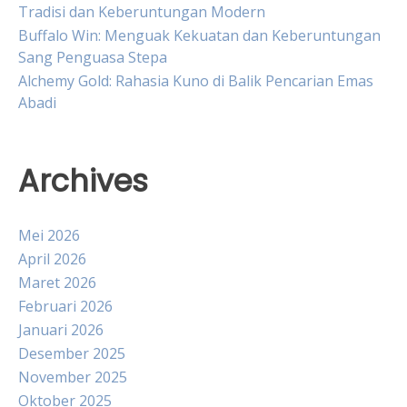
Tradisi dan Keberuntungan Modern
Buffalo Win: Menguak Kekuatan dan Keberuntungan
Sang Penguasa Stepa
Alchemy Gold: Rahasia Kuno di Balik Pencarian Emas
Abadi
Archives
Mei 2026
April 2026
Maret 2026
Februari 2026
Januari 2026
Desember 2025
November 2025
Oktober 2025