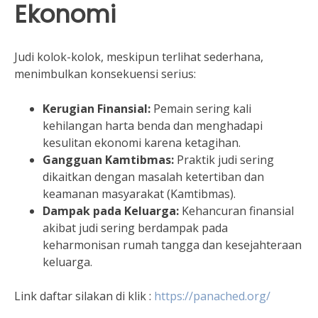
Ekonomi
Judi kolok-kolok, meskipun terlihat sederhana,
menimbulkan konsekuensi serius:
Kerugian Finansial:
Pemain sering kali
kehilangan harta benda dan menghadapi
kesulitan ekonomi karena ketagihan.
Gangguan Kamtibmas:
Praktik judi sering
dikaitkan dengan masalah ketertiban dan
keamanan masyarakat (Kamtibmas).
Dampak pada Keluarga:
Kehancuran finansial
akibat judi sering berdampak pada
keharmonisan rumah tangga dan kesejahteraan
keluarga.
Link daftar silakan di klik :
https://panached.org
/